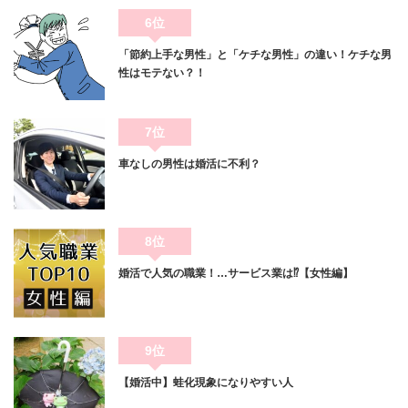
6位
「節約上手な男性」と「ケチな男性」の違い！ケチな男
性はモテない？！
7位
車なしの男性は婚活に不利？
8位
婚活で人気の職業！…サービス業は⁉【女性編】
9位
【婚活中】蛙化現象になりやすい人