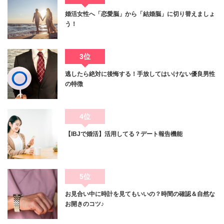
婚活女性へ「恋愛脳」から「結婚脳」に切り替えましょ
う！
3位
逃したら絶対に後悔する！手放してはいけない優良男性
の特徴
4位
【IBJで婚活】活用してる？デート報告機能
5位
お見合い中に時計を見てもいいの？時間の確認＆自然な
お開きのコツ♪