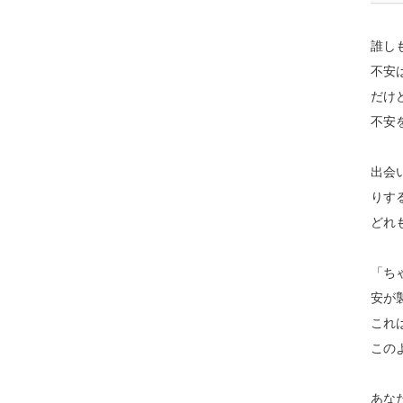
誰し
不安
だけ
不安
出会
りす
どれ
「ち
安が
これ
この
あな