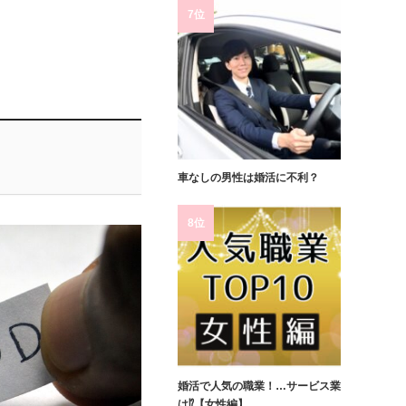
7位
車なしの男性は婚活に不利？
8位
婚活で人気の職業！…サービス業
は⁉【女性編】