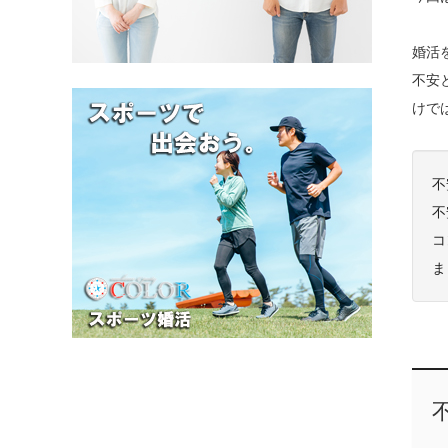
婚活
不安
けで
不
不
コ
ま