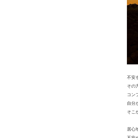
不安
その
コン
自分
そこ
居心
不安