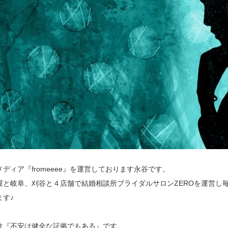
メディア『fromeeee』を運営しております永谷です。
屋と岐阜、刈谷と４店舗で結婚相談所ブライダルサロンZEROを運営し
ます♪
は『不安は健全な証拠でもある』です。