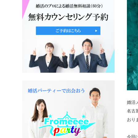
婚活
名古
おり
今回