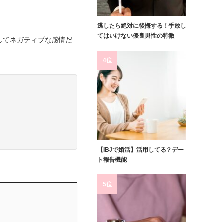
逃したら絶対に後悔する！手放し
てはいけない優良男性の特徴
してネガティブな感情だ
4位
【IBJで婚活】活用してる？デー
ト報告機能
5位