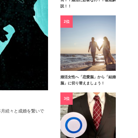
何？？婚活に必要なの！？徹底解
説！！
2位
婚活女性へ「恋愛脳」から「結婚
脳」に切り替えましょう！
3位
毎月続々と成婚を繋いで