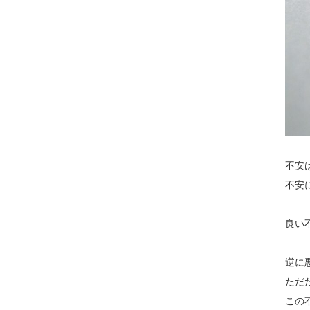
不安
不安
良い
逆に
ただ
この