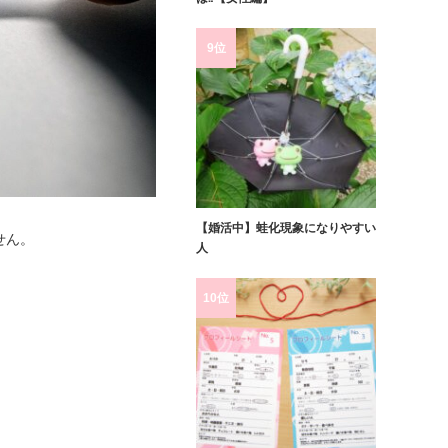
9位
【婚活中】蛙化現象になりやすい
せん。
人
10位