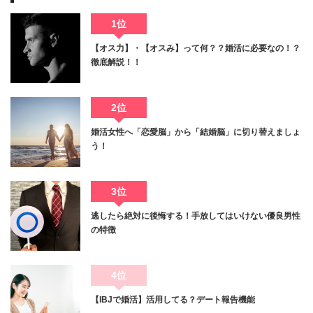
1位
【オス力】・【オスみ】って何？？婚活に必要なの！？
徹底解説！！
2位
婚活女性へ「恋愛脳」から「結婚脳」に切り替えましょ
う！
3位
逃したら絶対に後悔する！手放してはいけない優良男性
の特徴
4位
【IBJで婚活】活用してる？デート報告機能