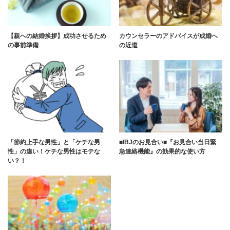
【親への結婚挨拶】成功させるため
カウンセラーのアドバイスが成婚へ
の事前準備
の近道
「節約上手な男性」と「ケチな男
■IBJのお見合い■『お見合い当日緊
性」の違い！ケチな男性はモテな
急連絡機能』の効果的な使い方
い？！