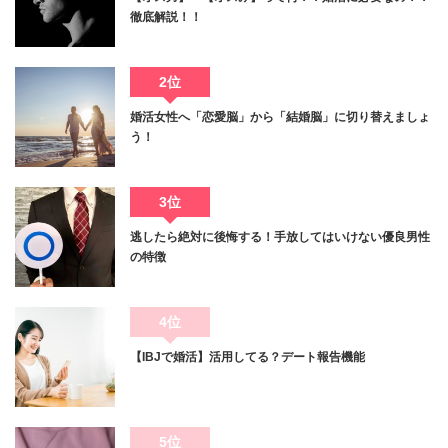
徹底解説！！
2位
婚活女性へ「恋愛脳」から「結婚脳」に切り替えましょ
う！
3位
逃したら絶対に後悔する！手放してはいけない優良男性
の特徴
4位
【IBJで婚活】活用してる？デート報告機能
5位