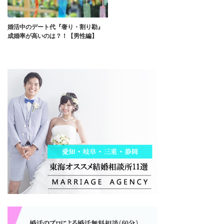
婚活中のデート代『奢り・割り勘』
成婚率が高いのは？！【男性編】