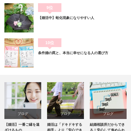
9位
【婚活中】蛙化現象になりやすい人
10位
条件婚の罠と、本当に幸せになる人の選び方
ブログ
ブログ
ブログ
【婚活】一番ご縁を遠
婚活は「ドキドキする
結婚相談所だからでき
ざけるもの
相手」より「安心でき
る！安心して進められ