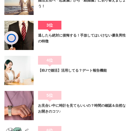
婚活女性へ「恋愛脳」から「結婚脳」に切り替えましょ
う！
3位
逃したら絶対に後悔する！手放してはいけない優良男性
の特徴
4位
【IBJで婚活】活用してる？デート報告機能
5位
お見合い中に時計を見てもいいの？時間の確認＆自然な
お開きのコツ♪
6位