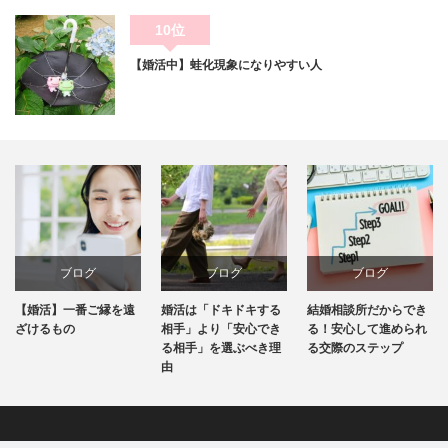
10位
【婚活中】蛙化現象になりやすい人
ブログ
ブログ
ブログ
婚活は「ドキドキする
結婚相談所だからでき
お見合いで結婚後の話
相手」より「安心でき
る！安心して進められ
はどこまでしたらいい
る相手」を選ぶべき理
る交際のステップ
のでしょうか？
由