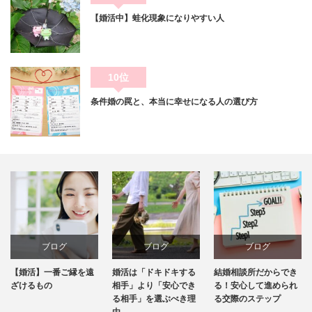
【婚活中】蛙化現象になりやすい人
10位
条件婚の罠と、本当に幸せになる人の選び方
ブログ
ブログ
ブログ
ブ
一番ご縁を遠
婚活は「ドキドキする
結婚相談所だからでき
お見合いで
の
相手」より「安心でき
る！安心して進められ
はどこまで
る相手」を選ぶべき理
る交際のステップ
のでしょう