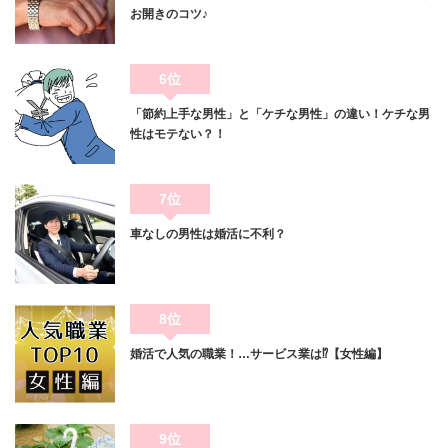
お開きのコツ♪
6位
「節約上手な男性」と「ケチな男性」の違い！ケチな男
性はモテない？！
7位
車なしの男性は婚活に不利？
8位
婚活で人気の職業！…サービス業は⁉【女性編】
9位