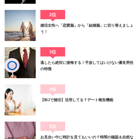
2位
婚活女性へ「恋愛脳」から「結婚脳」に切り替えましょ
う！
3位
逃したら絶対に後悔する！手放してはいけない優良男性
の特徴
4位
【IBJで婚活】活用してる？デート報告機能
5位
お見合い中に時計を見てもいいの？時間の確認＆自然な