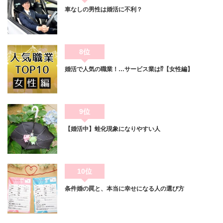
車なしの男性は婚活に不利？
8位
婚活で人気の職業！…サービス業は⁉【女性編】
9位
【婚活中】蛙化現象になりやすい人
10位
条件婚の罠と、本当に幸せになる人の選び方