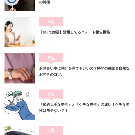
の特徴
4位
【IBJで婚活】活用してる？デート報告機能
5位
お見合い中に時計を見てもいいの？時間の確認＆自然な
お開きのコツ♪
6位
「節約上手な男性」と「ケチな男性」の違い！ケチな男
性はモテない？！
7位