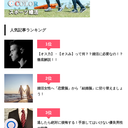
人気記事ランキング
1位
【オス力】・【オスみ】って何？？婚活に必要なの！？
徹底解説！！
2位
婚活女性へ「恋愛脳」から「結婚脳」に切り替えましょ
う！
3位
逃したら絶対に後悔する！手放してはいけない優良男性