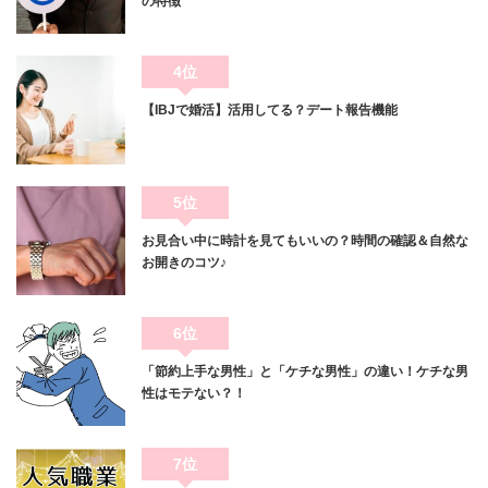
の特徴
4位
【IBJで婚活】活用してる？デート報告機能
5位
お見合い中に時計を見てもいいの？時間の確認＆自然な
お開きのコツ♪
6位
「節約上手な男性」と「ケチな男性」の違い！ケチな男
性はモテない？！
7位