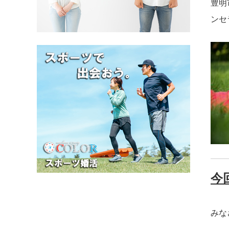
豊明
ンセ
今
みな