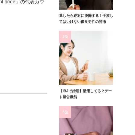
 bride」の代表カウ
逃したら絶対に後悔する！手放し
てはいけない優良男性の特徴
4位
【IBJで婚活】活用してる？デー
ト報告機能
5位