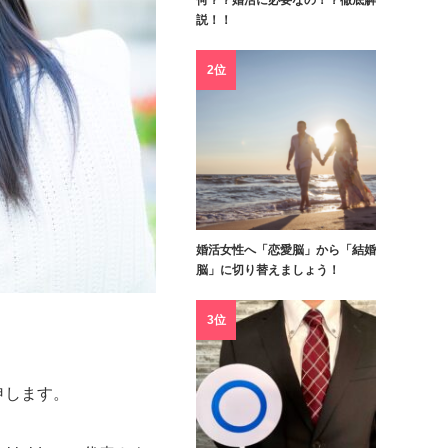
何？？婚活に必要なの！？徹底解
説！！
2位
婚活女性へ「恋愛脳」から「結婚
脳」に切り替えましょう！
3位
申します。