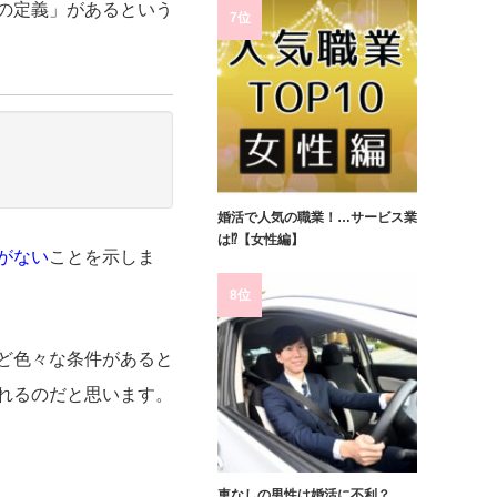
の定義」があるという
7位
婚活で人気の職業！…サービス業
は⁉【女性編】
がない
ことを示しま
8位
ど色々な条件があると
れるのだと思います。
車なしの男性は婚活に不利？