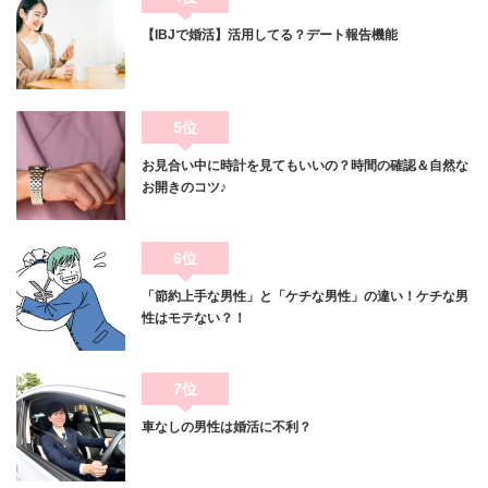
【IBJで婚活】活用してる？デート報告機能
5位
お見合い中に時計を見てもいいの？時間の確認＆自然な
お開きのコツ♪
6位
「節約上手な男性」と「ケチな男性」の違い！ケチな男
性はモテない？！
7位
車なしの男性は婚活に不利？