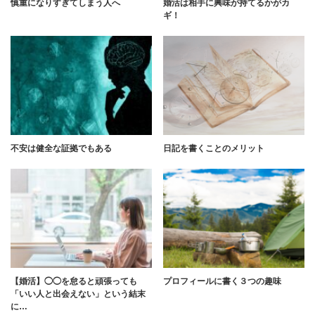
慎重になりすぎてしまう人へ
婚活は相手に興味が持てるかがカ
ギ！
不安は健全な証拠でもある
日記を書くことのメリット
【婚活】◯◯を怠ると頑張っても
プロフィールに書く３つの趣味
「いい人と出会えない」という結末
に…