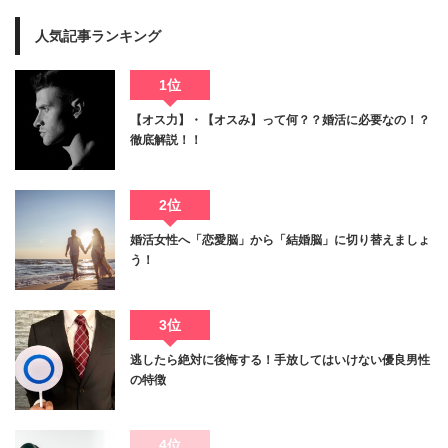
人気記事ランキング
1位
【オス力】・【オスみ】って何？？婚活に必要なの！？
徹底解説！！
2位
婚活女性へ「恋愛脳」から「結婚脳」に切り替えましょ
う！
3位
逃したら絶対に後悔する！手放してはいけない優良男性
の特徴
4位