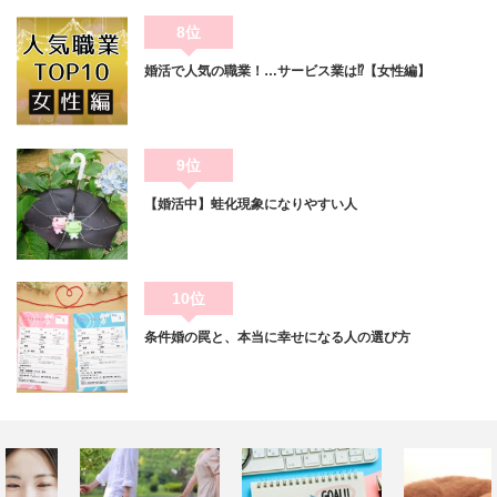
8位
婚活で人気の職業！…サービス業は⁉【女性編】
9位
【婚活中】蛙化現象になりやすい人
10位
条件婚の罠と、本当に幸せになる人の選び方