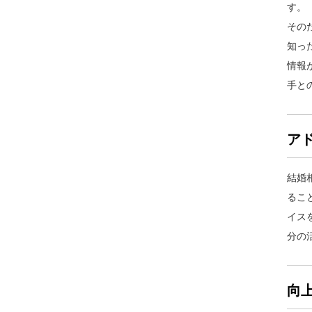
その
知っ
情報
手と
ア
結婚
るこ
イス
分の
向