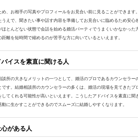
す
ため、お相手の写真やプロフィールをお見合い前に見ることができます
たうえで、聞きたい事や話す内容を準備してお見合いに臨めるため安心
がほとんどない状態で会話を始める婚活パーティでうまくいかなかった
の距離を短時間で縮めるのが苦手な方に向いているといえます。
ドバイスを素直に聞ける人
相談所の大きなメリットの一つとして、婚活のプロであるカウンセラー
とです。結婚相談所のカウンセラーの多くは、婚活の現場を見てきたプ
をしてくれる可能性が高いといえます。こうしたアドバイスを素直に聞
活動に生かすことができるのでスムーズに結婚しやすくなります。
上心がある人