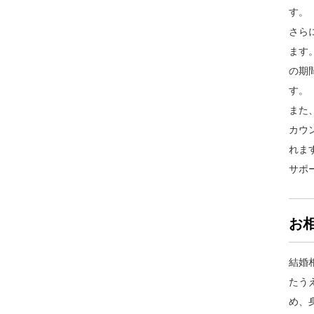
さら
ます
の期
また
カウ
れま
サポ
お
結婚
たう
め、