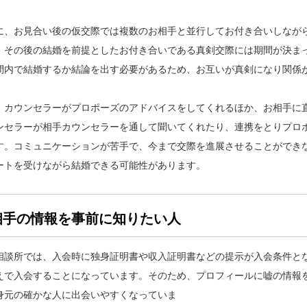
に、お見合い後の仮交際では複数のお相手と並行してお付き合いしなが
。その後の結婚を前提としたお付き合いである真剣交際には期間が決ま
間内で結婚するか結論を出す必要があるため、お互いが真剣になり関係
す
、カウンセラーがプロポーズのアドバイスをしてくれるほか、お相手に
ンセラーが相手カウンセラーを通して聞いてくれたり、連携をとりプロ
す。コミュニケーションが苦手で、今まで交際を進展させることができ
ートを受けながら結婚できる可能性があります。
相手の情報を事前に知りたい人
相談所では、入会時に独身証明書や収入証明書などの提示が入会条件と
えで入会することになっています。そのため、プロフィールに嘘の情報
身元の確かな人に出会いやすくなっていま