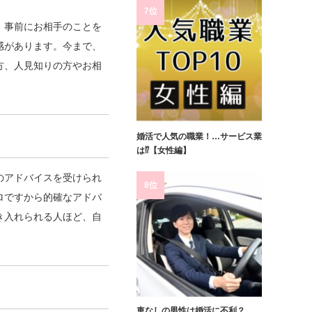
。
7位
。事前にお相手のことを
感があります。今まで、
方、人見知りの方やお相
婚活で人気の職業！…サービス業
は⁉【女性編】
のアドバイスを受けられ
8位
ロですから的確なアドバ
き入れられる人ほど、自
車なしの男性は婚活に不利？