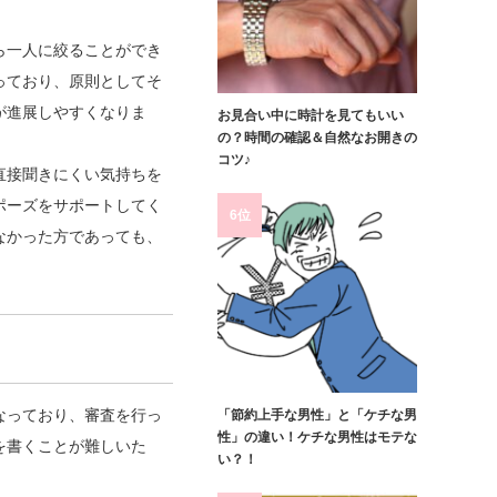
す
ら一人に絞ることができ
っており、原則としてそ
が進展しやすくなりま
お見合い中に時計を見てもいい
の？時間の確認＆自然なお開きの
。
コツ♪
直接聞きにくい気持ちを
ポーズをサポートしてく
6位
なかった方であっても、
なっており、審査を行っ
「節約上手な男性」と「ケチな男
性」の違い！ケチな男性はモテな
を書くことが難しいた
い？！