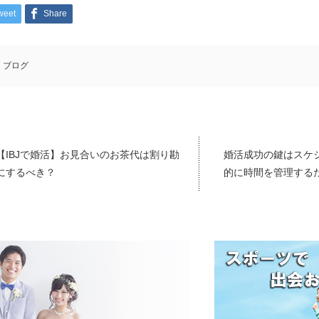
weet
Share
ブログ
【IBJで婚活】お見合いのお茶代は割り勘
婚活成功の鍵はスケ
にするべき？
的に時間を管理する