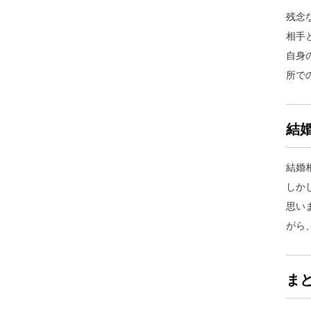
残念
相手
自身
所で
結
結婚
しか
思い
がら
ま