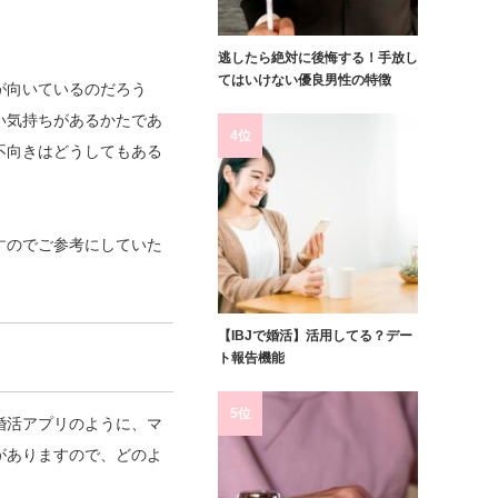
逃したら絶対に後悔する！手放し
てはいけない優良男性の特徴
が向いているのだろう
い気持ちがあるかたであ
4位
不向きはどうしてもある
すのでご参考にしていた
【IBJで婚活】活用してる？デー
ト報告機能
5位
婚活アプリのように、マ
がありますので、どのよ