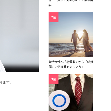
何？？婚活に必要なの！？徹底解
説！！
2位
婚活女性へ「恋愛脳」から「結婚
脳」に切り替えましょう！
3位
おります。
。