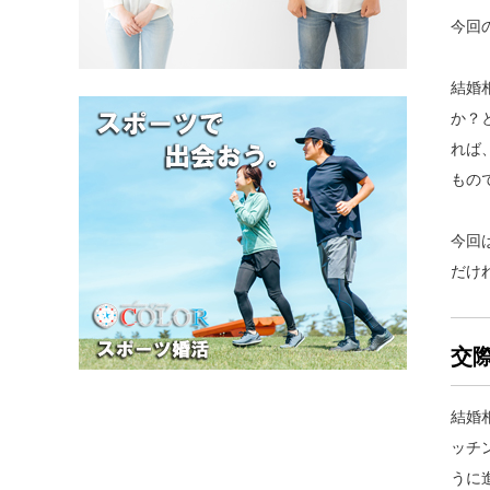
今回
結婚
か？
れば
もの
今回
だけ
交
結婚
ッチ
うに