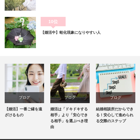
10位
【婚活中】蛙化現象になりやすい人
ブログ
ブログ
ブログ
を遠
婚活は「ドキドキする
結婚相談所だからでき
お見合いで結婚後の
相手」より「安心でき
る！安心して進められ
はどこまでしたらい
る相手」を選ぶべき理
る交際のステップ
のでしょうか？
由