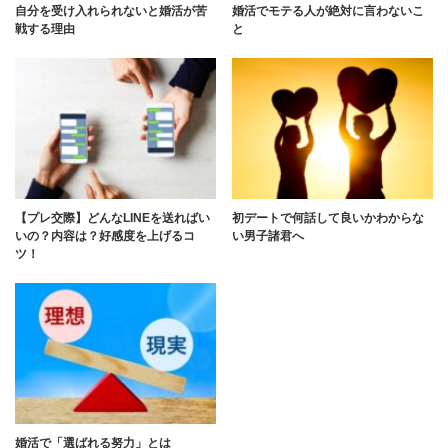
自分を受け入れられないと婚活が苦
婚活でモテる人が絶対に言わないこ
戦する理由
と
【プレ交際】どんなLINEを送ればい
初デートで何話して良いかわからな
いの？内容は？好感度を上げるコ
い男子諸君へ
ツ！
婚活で「選ばれる努力」とは