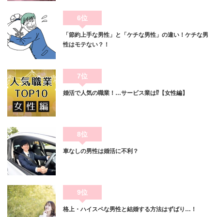
6位
「節約上手な男性」と「ケチな男性」の違い！ケチな男
性はモテない？！
7位
婚活で人気の職業！…サービス業は⁉【女性編】
8位
車なしの男性は婚活に不利？
9位
格上・ハイスペな男性と結婚する方法はずばり…！