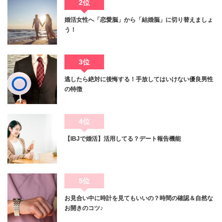
2位
婚活女性へ「恋愛脳」から「結婚脳」に切り替えましょ
う！
3位
逃したら絶対に後悔する！手放してはいけない優良男性
の特徴
4位
【IBJで婚活】活用してる？デート報告機能
5位
お見合い中に時計を見てもいいの？時間の確認＆自然な
お開きのコツ♪