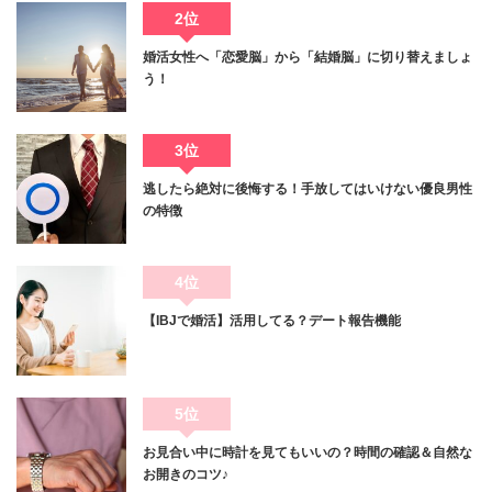
2位
婚活女性へ「恋愛脳」から「結婚脳」に切り替えましょ
う！
3位
逃したら絶対に後悔する！手放してはいけない優良男性
の特徴
4位
【IBJで婚活】活用してる？デート報告機能
5位
お見合い中に時計を見てもいいの？時間の確認＆自然な
お開きのコツ♪