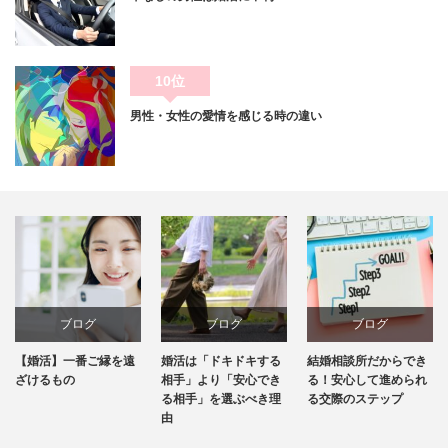
10位
男性・女性の愛情を感じる時の違い
グ
ブログ
ブログ
ブロ
番ご縁を遠
婚活は「ドキドキする
結婚相談所だからでき
お見合いで結
相手」より「安心でき
る！安心して進められ
はどこまでし
る相手」を選ぶべき理
る交際のステップ
のでしょうか
由