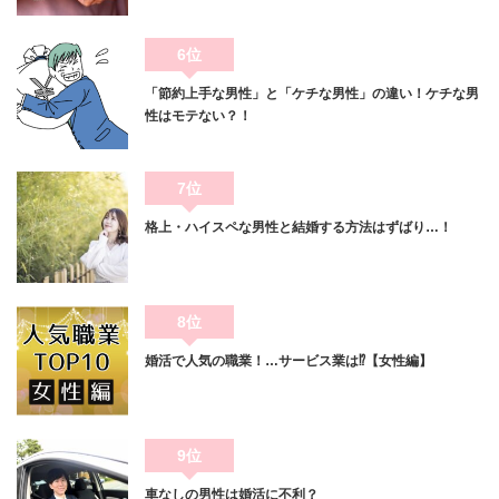
6位
「節約上手な男性」と「ケチな男性」の違い！ケチな男
性はモテない？！
7位
格上・ハイスペな男性と結婚する方法はずばり…！
8位
婚活で人気の職業！…サービス業は⁉【女性編】
9位
車なしの男性は婚活に不利？