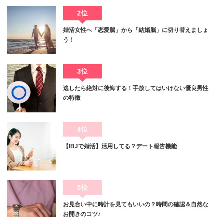
2位
婚活女性へ「恋愛脳」から「結婚脳」に切り替えましょ
う！
3位
逃したら絶対に後悔する！手放してはいけない優良男性
の特徴
4位
【IBJで婚活】活用してる？デート報告機能
5位
お見合い中に時計を見てもいいの？時間の確認＆自然な
お開きのコツ♪