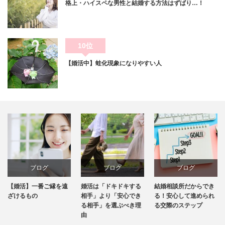
格上・ハイスペな男性と結婚する方法はずばり…！
10位
【婚活中】蛙化現象になりやすい人
ブログ
ブログ
ブログ
【婚活】一番ご縁を遠
婚活は「ドキドキする
結婚相談所だからでき
お
ざけるもの
相手」より「安心でき
る！安心して進められ
は
る相手」を選ぶべき理
る交際のステップ
の
由