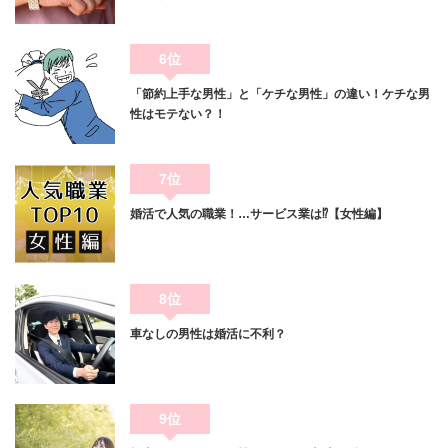
6位
「節約上手な男性」と「ケチな男性」の違い！ケチな男
性はモテない？！
7位
婚活で人気の職業！…サービス業は⁉【女性編】
8位
車なしの男性は婚活に不利？
9位