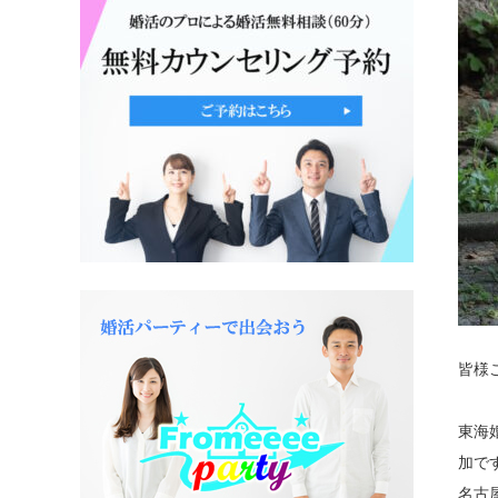
皆様
東海婚
加で
名古