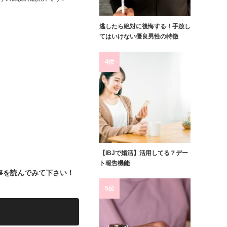
逃したら絶対に後悔する！手放し
てはいけない優良男性の特徴
4位
【IBJで婚活】活用してる？デー
。
ト報告機能
事を読んでみて下さい！
5位