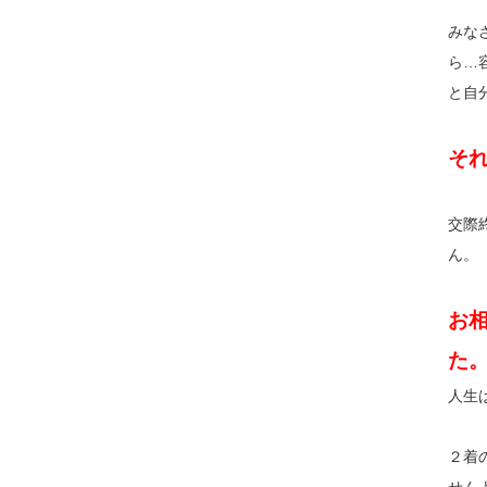
みな
ら…
と自
そ
交際
ん。
お
た
人生
２着