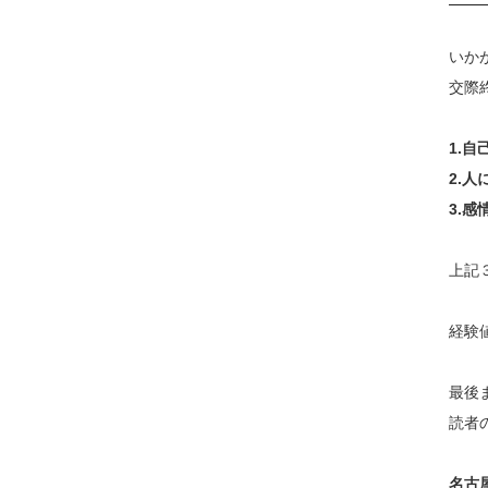
いか
交際
1.
2.
3.
上記
経験
最後
読者
名古屋