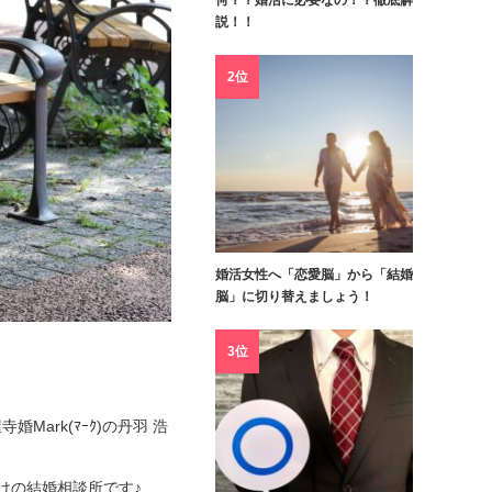
何？？婚活に必要なの！？徹底解
説！！
2位
婚活女性へ「恋愛脳」から「結婚
脳」に切り替えましょう！
3位
ark(ﾏｰｸ)の丹羽 浩
けの結婚相談所です♪