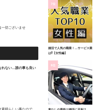
7位
は一切ございませ
婚活で人気の職業！…サービス業
は⁉【女性編】
8位
なれない…誰の事も良い
は素晴らしい事なので
車なしの男性は婚活に不利？