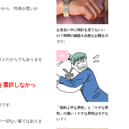
いから…性格が悪いか
お見合い中に時計を見てもいい
の？時間の確認＆自然なお開きの
コツ♪
6位
ダメだからでもありませ
を選択しなかっ
択です。
「節約上手な男性」と「ケチな男
性」の違い！ケチな男性はモテな
い？！
が一切ない服ではありま