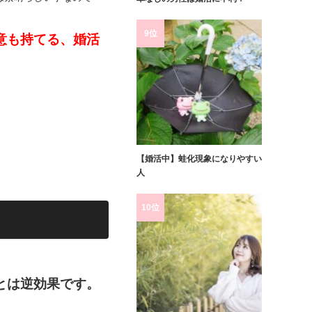
9位
意も持てる、婚活
【婚活中】蛙化現象になりやすい
人
10位
。
とは逆効果です。