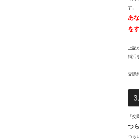
す。
あ
を
上記
婚活
交際
「交
つ
つら