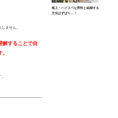
格上・ハイスペな男性と結婚する
方法はずばり…！
めしません。
理解することで自
す。
す。