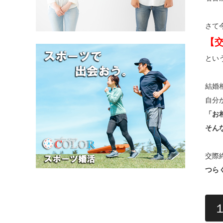
さて
【
とい
結婚
自分
「お
そん
交際
つら