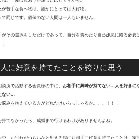
よね。一度は買おうか迷ったほどですから。
たが苦手な食べ物は、誰かにとっては大好物。
って同じです。価値のない人間は一人もいません。
手がその選択をしただけであって、自分を責めたり自己嫌悪に陥る必要
！！
2.人に好意を持てたことを誇りに思う
相談所で活動する会員様の中に、
お相手に興味が持てない…人を好きに
えない…
な悩みを抱えている方がどれだけいらっしゃるか。。。！！！
を持てなかったら、成婚まで行けるわけがありませんよね。
な中、お別れがつらいなと思える程にお相手に好意を持てたことは、実