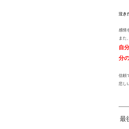
泣き
感情
また
自
分
信頼
悲し
最