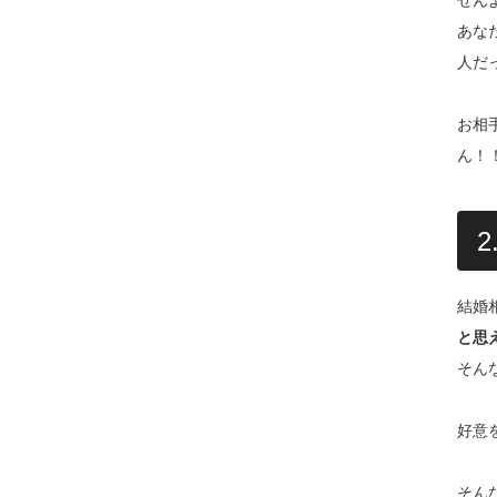
せん
あな
人だ
お相
ん！
結婚
と思
そん
好意
そん