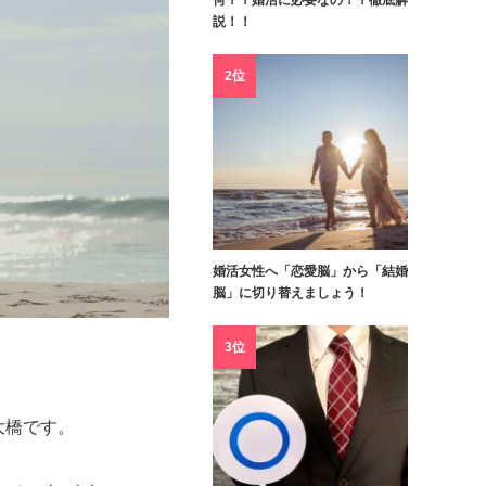
何？？婚活に必要なの！？徹底解
説！！
2位
婚活女性へ「恋愛脳」から「結婚
脳」に切り替えましょう！
3位
大橋です。