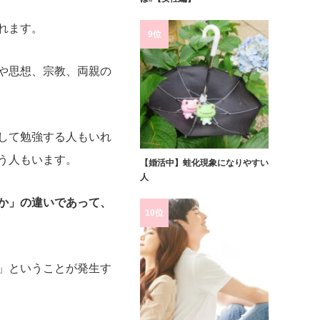
れます。
9位
や思想、宗教、両親の
して勉強する人もいれ
う人もいます。
【婚活中】蛙化現象になりやすい
人
か」の違いであって、
10位
」ということが発生す