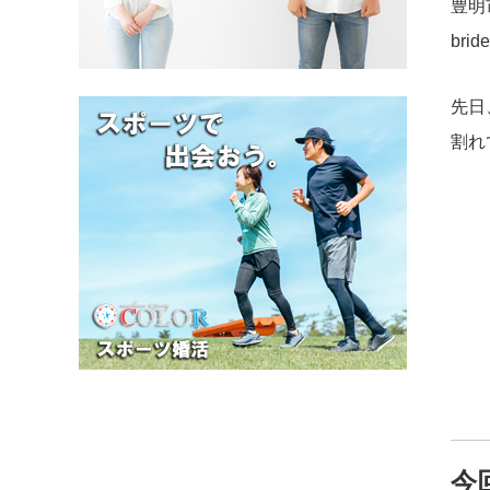
豊明
br
先日
割れ
今