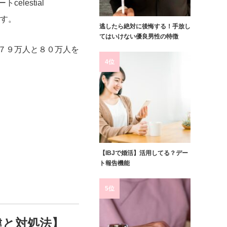
lestial
ます。
逃したら絶対に後悔する！手放し
てはいけない優良男性の特徴
７９万人と８０万人を
4位
【IBJで婚活】活用してる？デー
ト報告機能
5位
違と対処法】