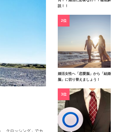
何？？婚活に必要なの！？徹底解
説！！
2位
婚活女性へ「恋愛脳」から「結婚
脳」に切り替えましょう！
3位
ト クロッシング」でカ