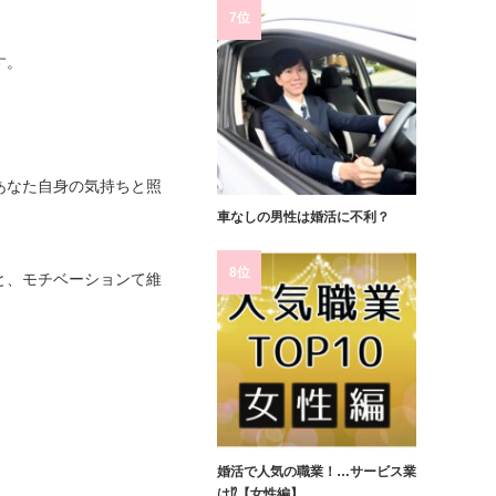
7位
す。
あなた自身の気持ちと照
車なしの男性は婚活に不利？
8位
と、モチベーションて維
婚活で人気の職業！…サービス業
は⁉【女性編】