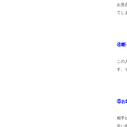
お見
てし
④断
この
す。
⑤お
相手
近い