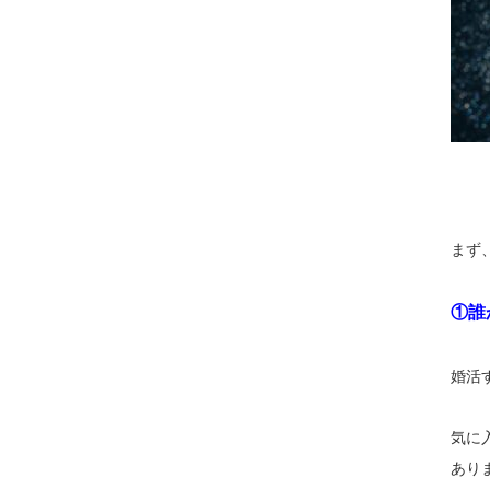
まず
①誰
婚活
気に
あり