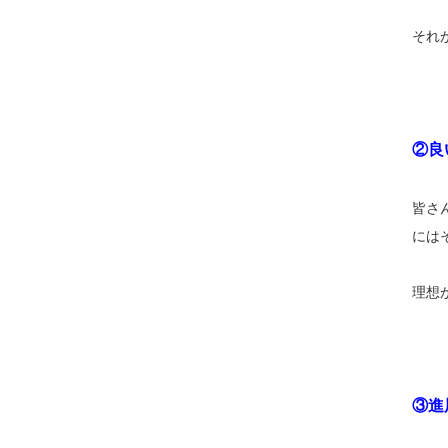
それ
②良
皆さ
には
理想
③進