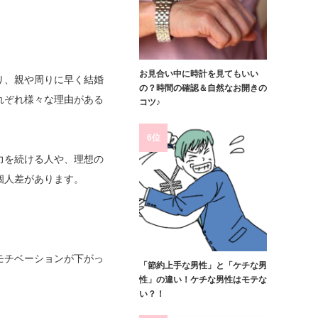
お見合い中に時計を見てもいい
り、親や周りに早く結婚
の？時間の確認＆自然なお開きの
れぞれ様々な理由がある
コツ♪
6位
力を続ける人や、理想の
個人差があります。
モチベーションが下がっ
「節約上手な男性」と「ケチな男
性」の違い！ケチな男性はモテな
い？！