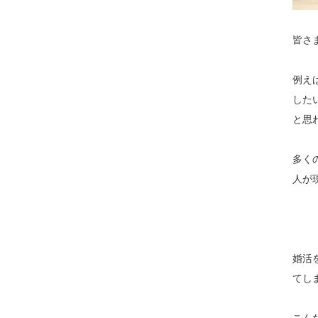
皆さ
例え
した
と思
多く
人が
婚活
てし