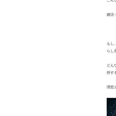
こん
婚活
もし
らし
どん
持す
理想