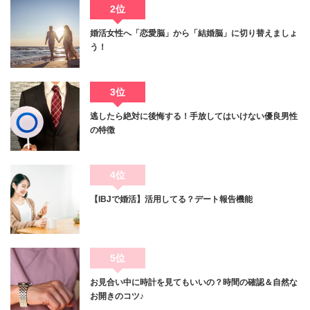
2位
婚活女性へ「恋愛脳」から「結婚脳」に切り替えましょ
う！
3位
逃したら絶対に後悔する！手放してはいけない優良男性
の特徴
4位
【IBJで婚活】活用してる？デート報告機能
5位
お見合い中に時計を見てもいいの？時間の確認＆自然な
お開きのコツ♪