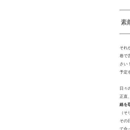
素
それ
巷で
さい
予定
日々
正直
絡を
（そ
その
て合