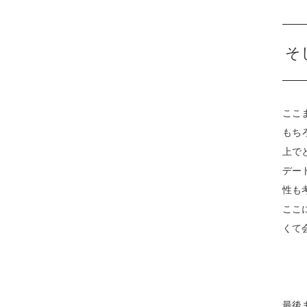
そ
ここ
もち
上で
デー
性も
ここ
くて
最後