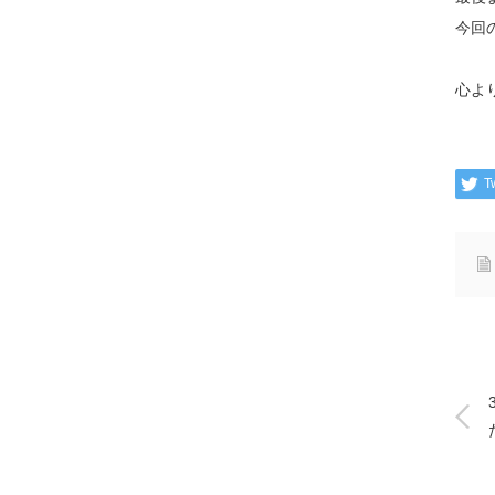
今回
心よ
T