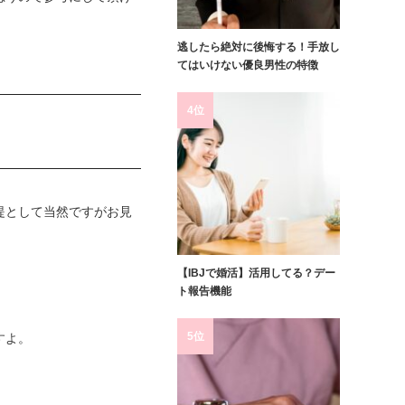
逃したら絶対に後悔する！手放し
てはいけない優良男性の特徴
4位
提として当然ですがお見
【IBJで婚活】活用してる？デー
ト報告機能
5位
すよ。