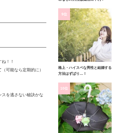
9位
すね！！
格上・ハイスペな男性と結婚する
て（可能なら定期的に）
方法はずばり…！
10位
ンスを逃さない秘訣かな