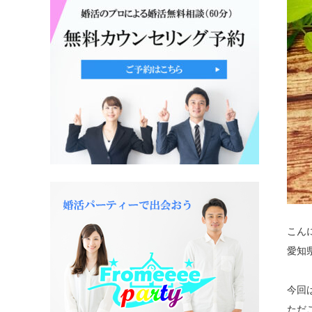
こん
愛知
今回
ただ