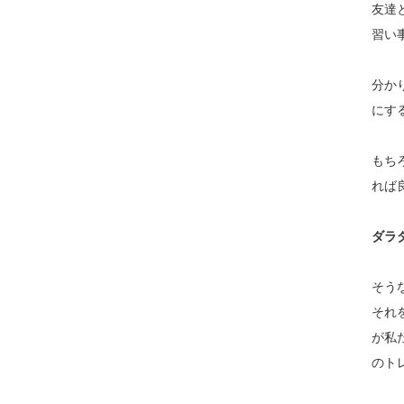
友達
習い
分か
にす
もち
れば
ダラ
そう
それ
が私
のト