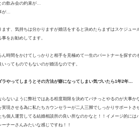
との飲み会の約束が…
事が…
ります、気持ちは分かりますが婚活をすると決めたらまずはスケジュー
る事をお勧めしてます。
ろん時間をかけてしっかりと相手を見極めて一生のパートナーを探すの
良いってものでもないのが婚活なのです。
ダラやってしまうとその方法が癖になってしまい気づいたら1年2年…
ならないように弊社ではある程度期限を決めてバチっとやるのが大事か
を実現させる為に私たちカウンセラーが二人三脚でしっかりサポートさ
たち個人運営してる結婚相談所の良い所なのかなと！！イメージ的には
レーナーさんみたいな感じですね！！