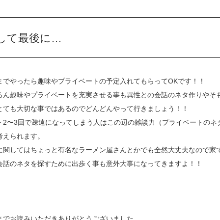
して最後に…
までやったら趣味やプライベートの予定入れてもらってOKです！！
ろん趣味やプライベートを充実させる事も異性との会話のネタ作りやそ
とても大切な事ではあるのでどんどんやって行きましょう！！
ト2〜3回で疎遠になってしまう人はこの辺の雑談力（プライベートのネ
考えられます。
に関してはちょっと有名なラーメン屋さんとかでも全然大丈夫なので家
会話のネタを探すために出歩く事も意外大事になってきますよ！！
までお読みいただきありがとうございました。