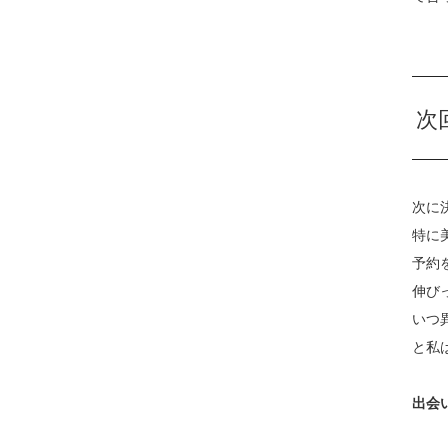
次
次に
特に
予約
伸び
いつ
と私
出会