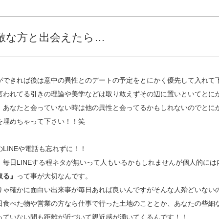
敵な方と出会えたら…
ができれば後は意中の異性とのデートの予定をとにかく優先して入れて
言われてる引きの理論や美学などは取り敢えずその辺に置いといてとに
！あなたと会っていない時は他の異性と会ってるかもしれないのでとに
を埋めちゃって下さい！！笑
のLINEや電話も忘れずに！！
、毎日LINEする程ネタが無いって人もいるかもしれませんが個人的には
取る』
って事が大切なんです。
りゃ確かに面白い出来事が毎日あれば良いんですがそんな人殆どいない
日食べた物や営業の方なら仕事で行った土地のこととか、あなたの些細
っていない間も距離が近づいて親近感が湧いてくるんです！！