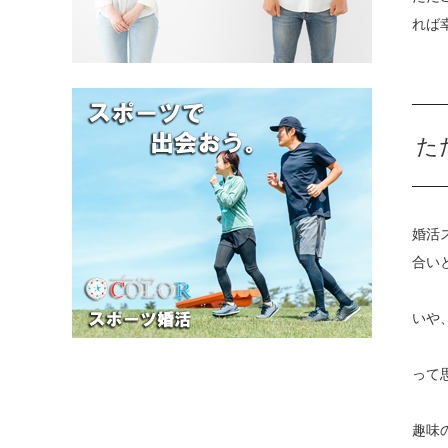
れば
た
婚活
合い
いや
って
趣味