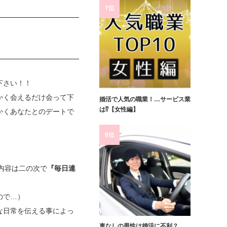
7位
下さい！！
かく会えるだけ会って下
婚活で人気の職業！…サービス業
は⁉【女性編】
かくあなたとのデートで
8位
内容は二の次で
『毎日連
ので…）
な日常を伝える事によっ
車なしの男性は婚活に不利？