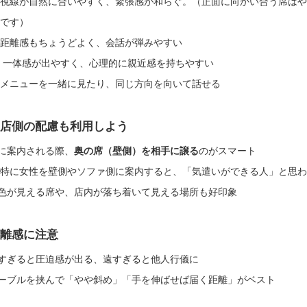
視線が自然に合いやすく、緊張感が和らぐ。（正面に向かい合う席は
です）
距離感もちょうどよく、会話が弾みやすい
一体感が出やすく、心理的に親近感を持ちやすい
メニューを一緒に見たり、同じ方向を向いて話せる
店側の配慮も利用しよう
に案内される際、
奥の席（壁側）を相手に譲る
のがスマート
特に女性を壁側やソファ側に案内すると、「気遣いができる人」と思
色が見える席や、店内が落ち着いて見える場所も好印象
離感に注意
すぎると圧迫感が出る、遠すぎると他人行儀に
ーブルを挟んで「やや斜め」「手を伸ばせば届く距離」がベスト