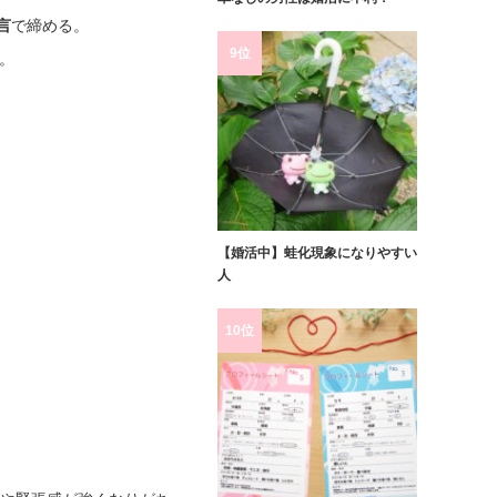
言
で締める。
9位
。
【婚活中】蛙化現象になりやすい
人
10位