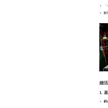
「
解
婚活
1.
基
斜