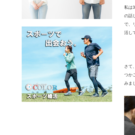
私は
の話
で、
活し
さて
つか
みま