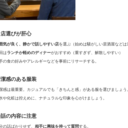
お店選びが肝心
囲気が良く、静かで話しやすい店
を選ぶ（始めは騒がしい居酒屋などは
回は
ランチか軽めのディナー
がおすすめ（重すぎず、解散しやすい）
手の食の好みやアレルギーなどを事前にリサーチする。
清潔感のある服装
潔感は最重要。カジュアルでも「きちんと感」がある服を選びましょう
水や化粧は控えめに、ナチュラルな印象を心がけましょう。
会話の内容に注意
分の話ばかりせず、
相手に興味を持って質問
する。