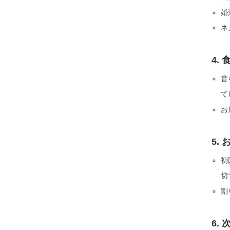
婚
ネ
4.
音
て
お
5.
初
切
割
6.