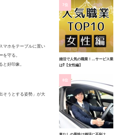
7位
スマホをテーブルに置い
ー
を守る。
婚活で人気の職業！…サービス業
ると好印象。
は⁉【女性編】
8位
出そうとする姿勢」が大
車なしの男性は婚活に不利？