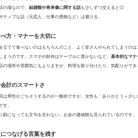
活の場なので、
結婚観や将来像に関する話
も少しずつ交えると◎
ガティブな話（元恋人、仕事の愚痴など）は避ける。
食べ方・マナーを大切に
を立てて食べないのはもちろんのこと、よく皆さんやられてしまうのは
しまうのです。スマホや財布はテーブルに置かないなど、
基本的なマナ
店の場所や雰囲気にもよりますが、料理を取り分けたり、気配りができ
お会計のスマートさ
回は男性がごちそうするのが一般的ですが、女性も「ありがとう＋少し
です。
り勘になっても文句を言わない。お金の価値観も見られているのです。
次につなげる言葉を残す