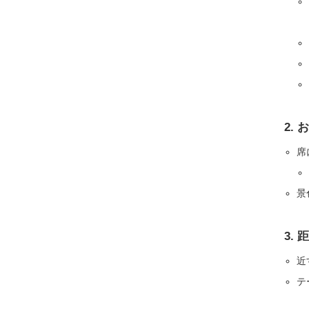
2.
お
席
景
3.
距
近
テ