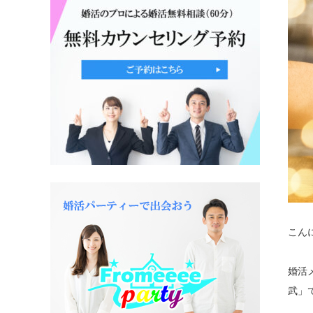
こん
婚活
武」