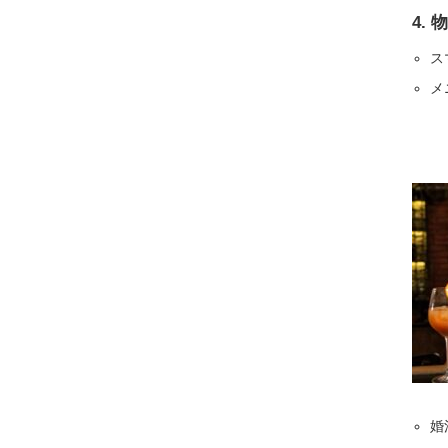
4.
物
ス
メ
婚