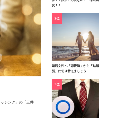
何？？婚活に必要なの！？徹底解
説！！
2位
婚活女性へ「恋愛脳」から「結婚
脳」に切り替えましょう！
3位
ロッシング」の「三井