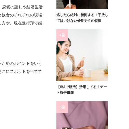
、恋愛の話しや結婚生活
と飲食のそれぞれの現場
逃したら絶対に後悔する！手放し
てはいけない優良男性の特徴
る方や、現在進行形で婚
4位
るためのポイントをいく
そこにスポットを当てて
【IBJで婚活】活用してる？デー
ト報告機能
5位