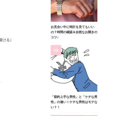
お見合い中に時計を見てもいい
の？時間の確認＆自然なお開きの
コツ♪
避ける）
6位
。
「節約上手な男性」と「ケチな男
性」の違い！ケチな男性はモテな
い？！