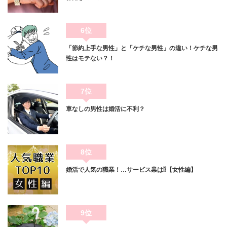
6位
「節約上手な男性」と「ケチな男性」の違い！ケチな男
性はモテない？！
7位
車なしの男性は婚活に不利？
8位
婚活で人気の職業！…サービス業は⁉【女性編】
9位