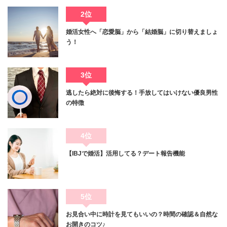
2位
婚活女性へ「恋愛脳」から「結婚脳」に切り替えましょ
う！
3位
逃したら絶対に後悔する！手放してはいけない優良男性
の特徴
4位
【IBJで婚活】活用してる？デート報告機能
5位
お見合い中に時計を見てもいいの？時間の確認＆自然な
お開きのコツ♪