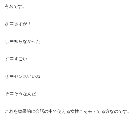
有名です。
さ
さすが！
し
知らなかった
す
すごい
せ
センスいいね
そ
そうなんだ
これを効果的に会話の中で使える女性こそモテてる方なのです。