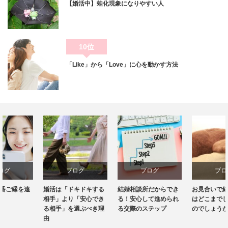
【婚活中】蛙化現象になりやすい人
10位
「Like」から「Love」に心を動かす方法
ブログ
ブログ
ブログ
婚活は「ドキドキする
結婚相談所だからでき
お見合いで結婚後の話
相手」より「安心でき
る！安心して進められ
はどこまでしたらいい
る相手」を選ぶべき理
る交際のステップ
のでしょうか？
由