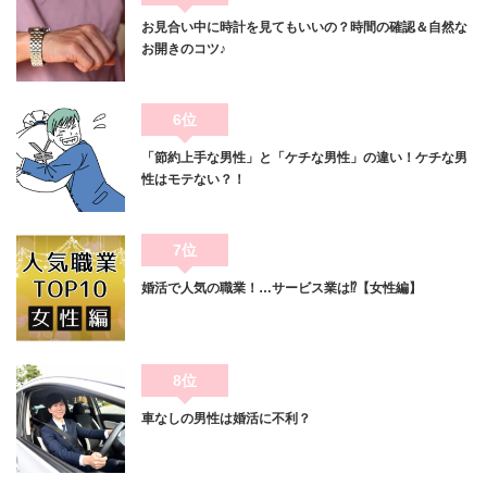
お見合い中に時計を見てもいいの？時間の確認＆自然な
お開きのコツ♪
6位
「節約上手な男性」と「ケチな男性」の違い！ケチな男
性はモテない？！
7位
婚活で人気の職業！…サービス業は⁉【女性編】
8位
車なしの男性は婚活に不利？