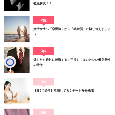
徹底解説！！
2位
婚活女性へ「恋愛脳」から「結婚脳」に切り替えましょ
う！
3位
逃したら絶対に後悔する！手放してはいけない優良男性
の特徴
4位
【IBJで婚活】活用してる？デート報告機能
5位