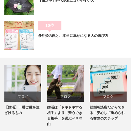
【婚活中】蛙化現象になりやすい人
10位
条件婚の罠と、本当に幸せになる人の選び方
ブログ
ブログ
ブログ
ブ
一番ご縁を遠
婚活は「ドキドキする
結婚相談所だからでき
お見合い
の
相手」より「安心でき
る！安心して進められ
はどこま
る相手」を選ぶべき理
る交際のステップ
のでしょ
由