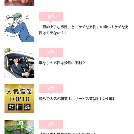
6位
「節約上手な男性」と「ケチな男性」の違い！ケチな男
性はモテない？！
7位
車なしの男性は婚活に不利？
8位
婚活で人気の職業！…サービス業は⁉【女性編】
9位