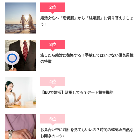
2位
婚活女性へ「恋愛脳」から「結婚脳」に切り替えましょ
う！
3位
逃したら絶対に後悔する！手放してはいけない優良男性
の特徴
4位
【IBJで婚活】活用してる？デート報告機能
5位
お見合い中に時計を見てもいいの？時間の確認＆自然な
お開きのコツ♪