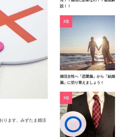
何？？婚活に必要なの！？徹底解
説！！
2位
婚活女性へ「恋愛脳」から「結婚
脳」に切り替えましょう！
3位
ております、みずたま婚活