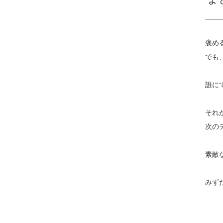
褒め
でも
誰に
それ
次の
素敵
みずた