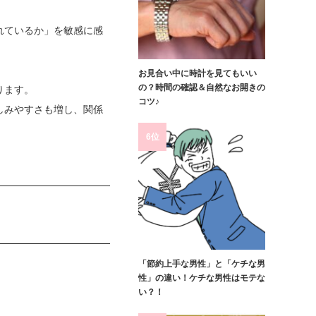
れているか」を敏感に感
お見合い中に時計を見てもいい
の？時間の確認＆自然なお開きの
ります。
コツ♪
しみやすさも増し、関係
6位
「節約上手な男性」と「ケチな男
。
性」の違い！ケチな男性はモテな
い？！