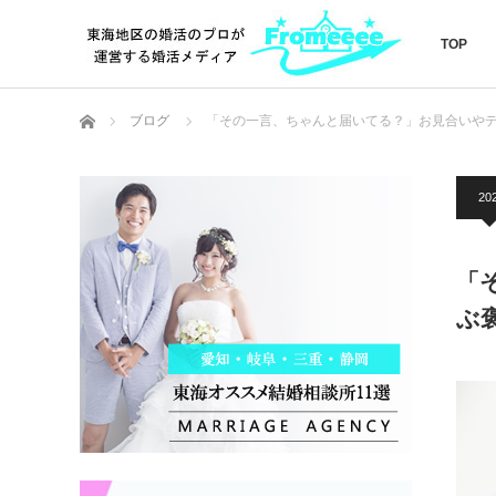
TOP
ホーム
ブログ
「その一言、ちゃんと届いてる？」お見合いや
20
「
ぶ