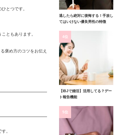
のひとつです。
逃したら絶対に後悔する！手放し
てはいけない優良男性の特徴
。
うこともあります。
4位
じる褒め方のコツをお伝え
【IBJで婚活】活用してる？デー
ト報告機能
5位
です。