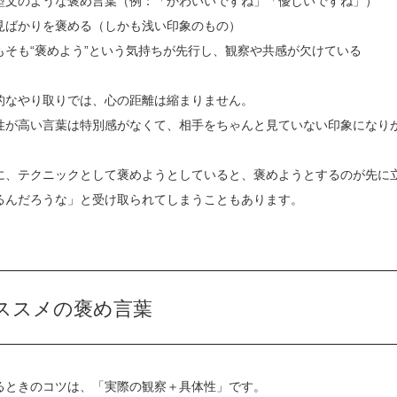
型文のような褒め言葉（例：「かわいいですね」「優しいですね」）
見ばかりを褒める（しかも浅い印象のもの）
もそも“褒めよう”という気持ちが先行し、観察や共感が欠けている
的なやり取りでは、心の距離は縮まりません。
性が高い言葉は特別感がなくて、相手をちゃんと見ていない印象になり
に、テクニックとして褒めようとしていると、褒めようとするのが先に
るんだろうな」と受け取られてしまうこともあります。
ススメの褒め言葉
るときのコツは、「実際の観察＋具体性」です。