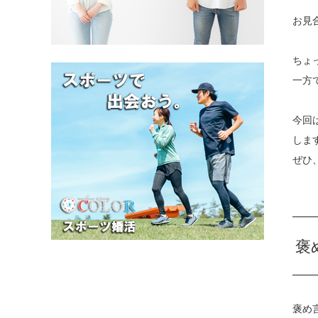
お見
ちょ
一方
今回
しま
ぜひ
褒
褒め