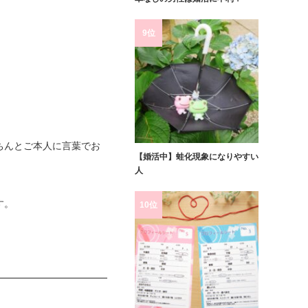
9位
ちんとご本人に言葉でお
【婚活中】蛙化現象になりやすい
人
す。
10位