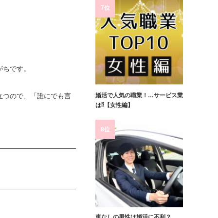
7位
がちです。
婚活で人気の職業！…サービス業
立つので、「誰にでも言
は⁉【女性編】
8位
車なしの男性は婚活に不利？