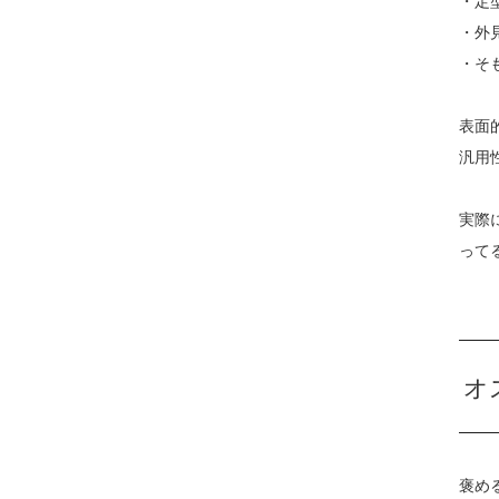
・定
・外
・そ
表面
汎用
実際
って
オ
褒め