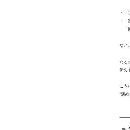
・「
・「
・「
など
たと
伝え
こう
“褒
ま