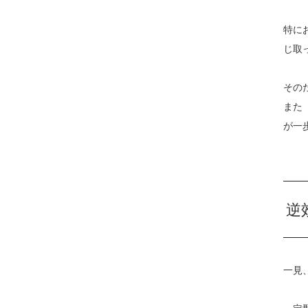
特に
じ取
その
また
が一
逆
一見