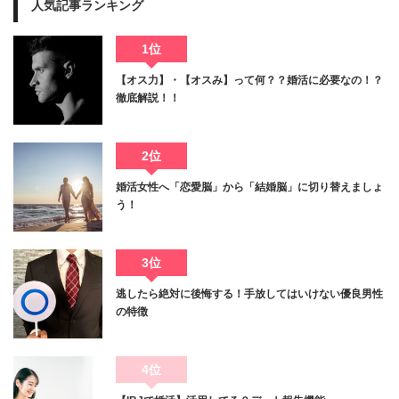
人気記事ランキング
1位
【オス力】・【オスみ】って何？？婚活に必要なの！？
徹底解説！！
2位
婚活女性へ「恋愛脳」から「結婚脳」に切り替えましょ
う！
3位
逃したら絶対に後悔する！手放してはいけない優良男性
の特徴
4位