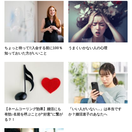
ちょっと待って!!入会する前に100％
うまくいかない人の心理
知っておいた方がいいこと
【ネームコーリング効果】婚活にも
「いい人がいない…」は本当です
有効♪名前を呼ぶことが“好意”に繋が
か？婚活迷子のあなたへ
る？！