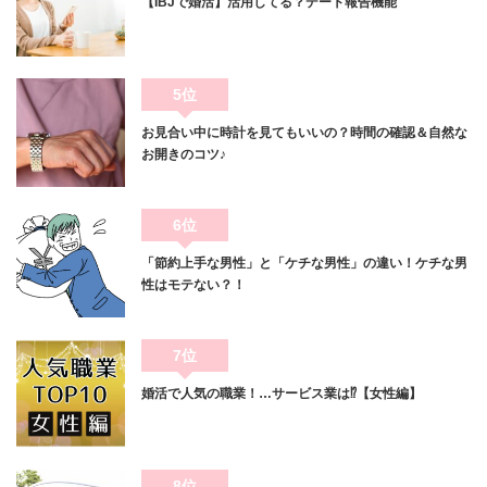
【IBJで婚活】活用してる？デート報告機能
5位
お見合い中に時計を見てもいいの？時間の確認＆自然な
お開きのコツ♪
6位
「節約上手な男性」と「ケチな男性」の違い！ケチな男
性はモテない？！
7位
婚活で人気の職業！…サービス業は⁉【女性編】
8位