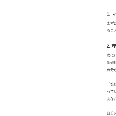
1.
まず
るこ
2.
次に
価値
自分
「笑
って
あな
自分