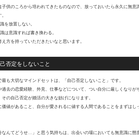
は子供のころから培われてきたものなので、放っておいたら永久に無意
す。
意識を放置しない。
意識は意識すれば書き換わる。
考え方を持っていただきたいなと思います。
己否定をしないこと
で最も大切なマインドセットは、「自己否定しないこと」です。
や過去の恋愛経験、外見、仕事などについて、つい自分に厳しくなりが
、その自己否定が婚活の大きな妨げになります。
に価値があること、自分が愛されるに値する人間であることをまずはし
分なんてどうせ…」と思う気持ちは、出会いの場においても無意識に態