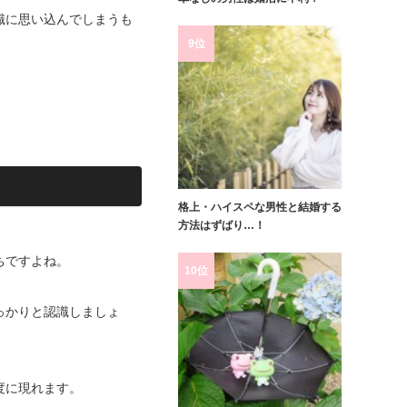
識に思い込んでしまうも
9位
格上・ハイスペな男性と結婚する
方法はずばり…！
ちですよね。
10位
っかりと認識しましょ
度に現れます。