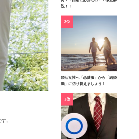
何？？婚活に必要なの！？徹底解
説！！
2位
婚活女性へ「恋愛脳」から「結婚
脳」に切り替えましょう！
3位
です。