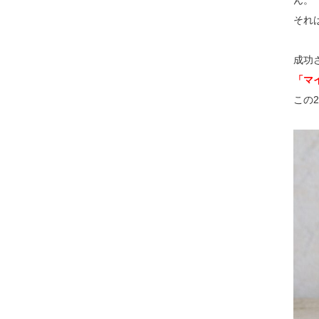
ん。
それ
成功
「マ
この