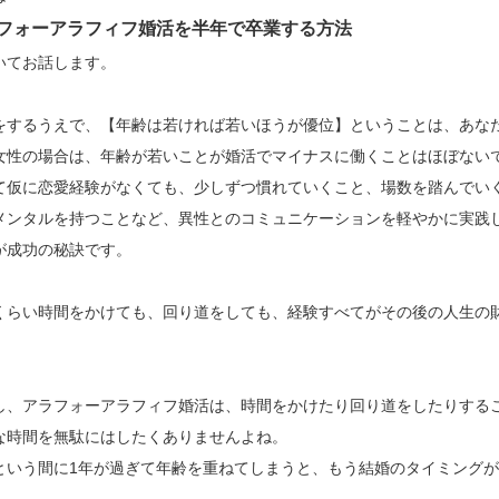
フォーアラフィフ婚活を半年で卒業する方法
いてお話します。
をするうえで、【年齢は若ければ若いほうが優位】ということは、あな
女性の場合は、年齢が若いことが婚活でマイナスに働くことはほぼない
て仮に恋愛経験がなくても、少しずつ慣れていくこと、場数を踏んでい
メンタルを持つことなど、異性とのコミュニケーションを軽やかに実践
が成功の秘訣です。
くらい時間をかけても、回り道をしても、経験すべてがその後の人生の
し、アラフォーアラフィフ婚活は、時間をかけたり回り道をしたりする
な時間を無駄にはしたくありませんよね。
という間に1年が過ぎて年齢を重ねてしまうと、もう結婚のタイミング