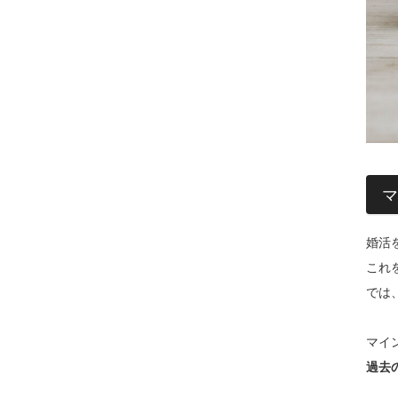
マ
婚活
これ
では
マイ
過去