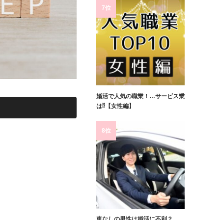
7位
婚活で人気の職業！…サービス業
は⁉【女性編】
8位
。
車なしの男性は婚活に不利？