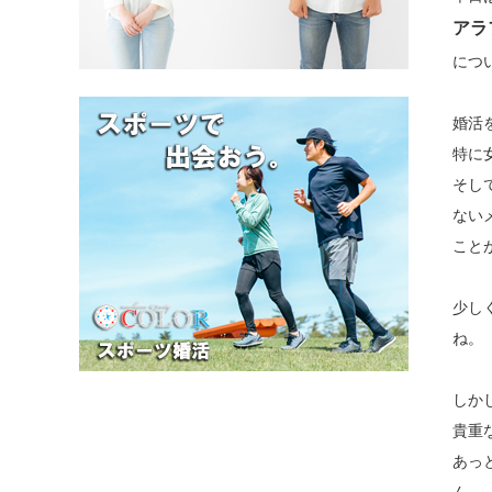
アラ
につ
婚活
特に
そし
ない
こと
少し
ね。
しか
貴重
あっ