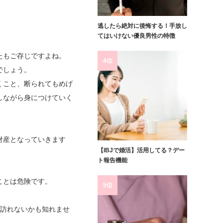
逃したら絶対に後悔する！手放し
てはいけない優良男性の特徴
たもご存じですよね。
4位
でしょう。
くこと、断られてもめげ
しながら身につけていく
財産となっていきます
【IBJで婚活】活用してる？デー
ト報告機能
ことは危険です。
5位
が訪れないかも知れませ