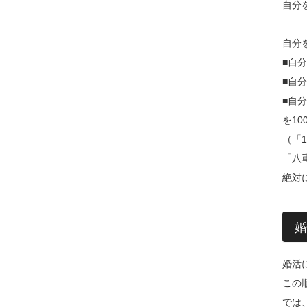
自分
自分
■自
■自
■自
を1
（「
「八
絶対
婚
婚活
この
では