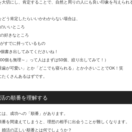
を大切にし、肯定することで、自然と周りの人にも良い印象を与えられ
をどう肯定したらいいかわからない場合は、
分のいいところ
分の好きなところ
分がすでに持っているもの
00個書き出してみてくださいね！
100個も無理～」って人はまずは50個、絞り出してみて！）
重歯が可愛い」とか「どこでも寝られる」とか小さいことでOK！笑
にたくさんあるはずです。
活の順番を理解する
には、成功への「順番」があります。
順番を間違えてしまうと、理想の相手に出会うことが難しくなります。
、婚活の正しい順番とは何でしょうか？