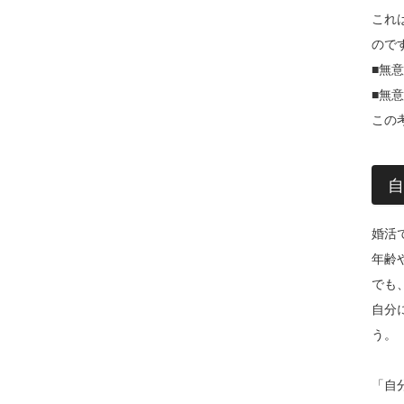
これ
ので
■無
■無
この
自
婚活
年齢
でも
自分
う。
「自