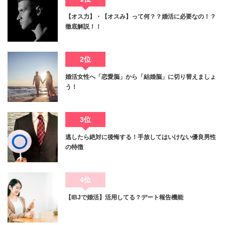
【オス力】・【オスみ】って何？？婚活に必要なの！？
徹底解説！！
2位
婚活女性へ「恋愛脳」から「結婚脳」に切り替えましょ
う！
3位
逃したら絶対に後悔する！手放してはいけない優良男性
の特徴
4位
【IBJで婚活】活用してる？デート報告機能