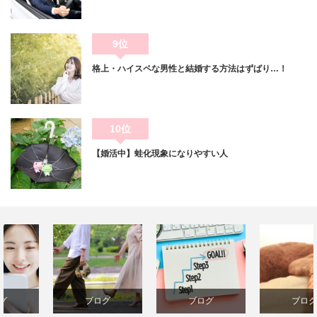
9位
格上・ハイスペな男性と結婚する方法はずばり…！
10位
【婚活中】蛙化現象になりやすい人
ブログ
ブログ
ブログ