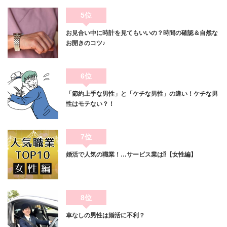
5位
お見合い中に時計を見てもいいの？時間の確認＆自然な
お開きのコツ♪
6位
「節約上手な男性」と「ケチな男性」の違い！ケチな男
性はモテない？！
7位
婚活で人気の職業！…サービス業は⁉【女性編】
8位
車なしの男性は婚活に不利？