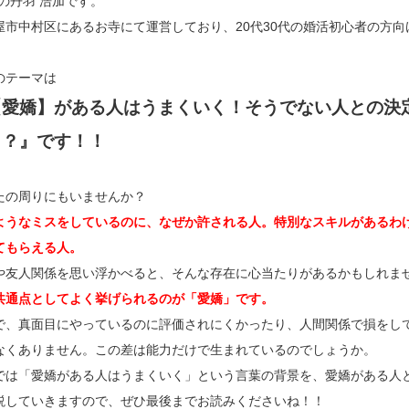
」の丹羽 浩加です。
屋市中村区にあるお寺にて運営しており、20代30代の婚活初心者の方向
のテーマは
【愛嬌】がある人はうまくいく！そうでない人との決
？？』です！！
たの周りにもいませんか？
ようなミスをしているのに、なぜか許される人。特別なスキルがあるわ
てもらえる人。
や友人関係を思い浮かべると、そんな存在に心当たりがあるかもしれま
共通点としてよく挙げられるのが「愛嬌」です。
で、真面目にやっているのに評価されにくかったり、人間関係で損をし
なくありません。この差は能力だけで生まれているのでしょうか。
では「愛嬌がある人はうまくいく」という言葉の背景を、愛嬌がある人
説していきますので、ぜひ最後までお読みくださいね！！