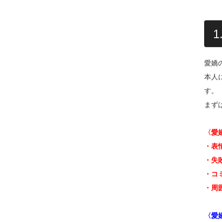
愛嬌
本人
す。
まず
〈愛
・表
・失
・コ
・周
〈愛