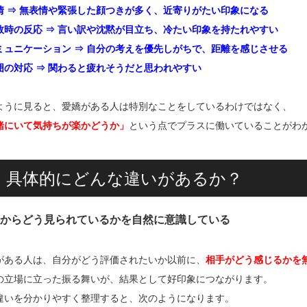
情 ⇒ 無表情や緊張した顔つきが多く、近寄りがたい印象になる
敗時の反応 ⇒ 言い訳や沈黙が目立ち、冷たい印象を持たれやすい
ミュニケーション ⇒ 自分の考えを優先しがちで、距離を感じさせる
囲の対応 ⇒ 関わると疲れそうだと思われやすい
ように見ると、愛嬌がある人は特別なことをしているわけではなく、
緒にいて気持ちが楽かどうか」
という点でプラスに働いていることがわ
2. 具体的にどんな違いがあるか？
人からどう見られているかを自然に意識している
がある人は、自分がどう評価されたいか以前に、
相手がどう感じるかを
の立場に立った振る舞いが、結果として好印象につながります。
違いを分かりやすく整理すると、次のようになります。