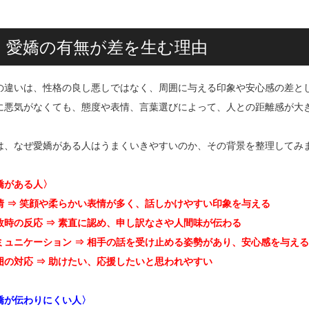
1. 愛嬌の有無が差を生む理由
の違いは、性格の良し悪しではなく、周囲に与える印象や安心感の差と
に悪気がなくても、態度や表情、言葉選びによって、人との距離感が大
は、なぜ愛嬌がある人はうまくいきやすいのか、その背景を整理してみ
嬌がある人〉
情 ⇒ 笑顔や柔らかい表情が多く、話しかけやすい印象を与える
敗時の反応 ⇒ 素直に認め、申し訳なさや人間味が伝わる
ミュニケーション ⇒ 相手の話を受け止める姿勢があり、安心感を与える
囲の対応 ⇒ 助けたい、応援したいと思われやすい
嬌が伝わりにくい人〉