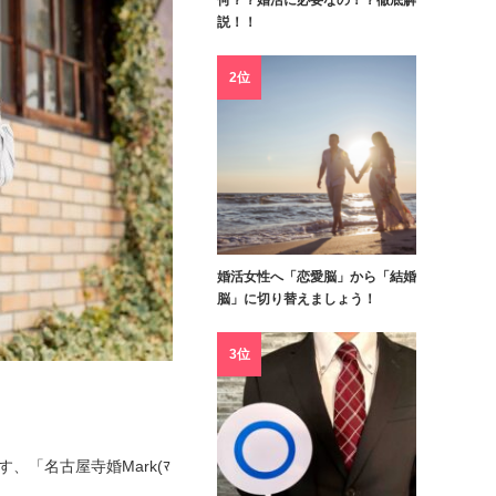
何？？婚活に必要なの！？徹底解
説！！
2位
婚活女性へ「恋愛脳」から「結婚
脳」に切り替えましょう！
3位
、「名古屋寺婚Mark(ﾏ