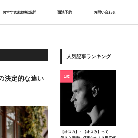
おすすめ結婚相談所
面談予約
お問い合わせ
人気記事ランキング
1位
の決定的な違い
【オス力】・【オスみ】って