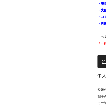
・表
・失
・コ
・周
この
「一
① 
愛嬌
相手
この