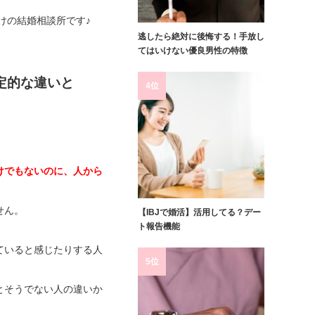
けの結婚相談所です♪
逃したら絶対に後悔する！手放し
てはいけない優良男性の特徴
定的な違いと
4位
けでもないのに、人から
せん。
【IBJで婚活】活用してる？デー
ト報告機能
ていると感じたりする人
5位
とそうでない人の違いか