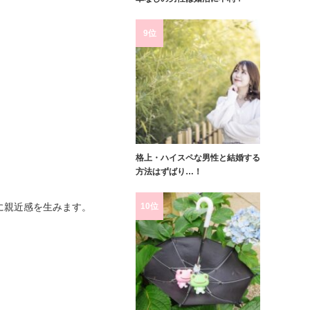
9位
格上・ハイスペな男性と結婚する
方法はずばり…！
10位
に親近感を生みます。