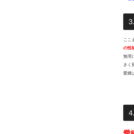
ここ
の性
無理
きく
愛嬌
4
愛