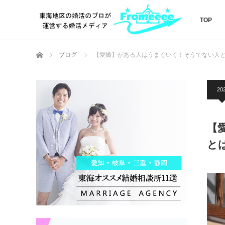
TOP
ホーム
ブログ
【愛嬌】がある人はうまくいく！そうでない人
20
【
と