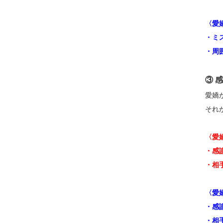
〈愛
・ミ
・周
③ 
愛嬌
それ
〈愛
・感
・相
〈愛
・感
・相