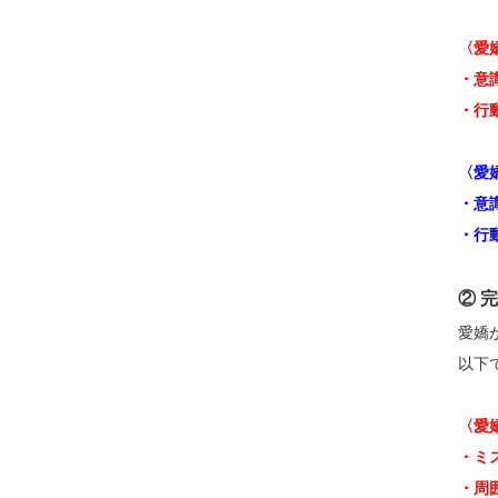
〈愛
・意
・行
〈愛
・意
・行
② 
愛嬌
以下
〈愛
・ミ
・周