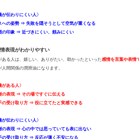
嬌が伝わりにくい人〉
スへの姿勢 ⇒ 失敗を隠そうとして空気が重くなる
囲の印象 ⇒ 近づきにくい、頼みにくい
感情表現がわかりやすい
がある人は、嬉しい、ありがたい、助かったといった
感情を言葉や表情
が人間関係の潤滑油になります。
嬌がある人〉
謝の表現 ⇒ その場ですぐに伝える
手の受け取り方 ⇒ 役に立てたと実感できる
嬌が伝わりにくい人〉
謝の表現 ⇒ 心の中では思っていても表に出ない
手の受け取り方 ⇒ 反応が薄く不安になる