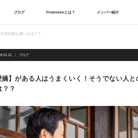
ブログ
Fromeeeeとは？
メンバー紹介
との決定的な違いとは？？
26.01.21
ブログ
愛嬌】がある人はうまくいく！そうでない人と
は？？