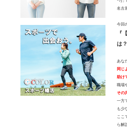
ｰｸ)
名古
今回
『
は
あな
同じ
助け
職場
その
一方
も少
ここ
ら解