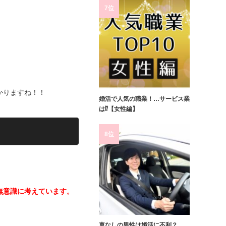
7位
かりますね！！
婚活で人気の職業！…サービス業
は⁉【女性編】
8位
無意識に考えています。
車なしの男性は婚活に不利？