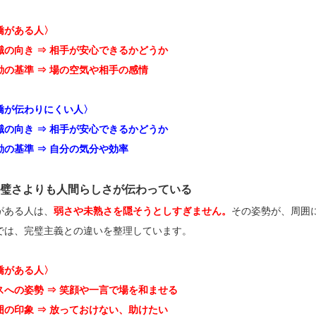
嬌がある人〉
識の向き ⇒ 相手が安心できるかどうか
動の基準 ⇒ 場の空気や相手の感情
嬌が伝わりにくい人〉
識の向き ⇒ 相手が安心できるかどうか
動の基準 ⇒ 自分の気分や効率
完璧さよりも人間らしさが伝わっている
がある人は、
弱さや未熟さを隠そうとしすぎません。
その姿勢が、周囲
では、完璧主義との違いを整理しています。
嬌がある人〉
スへの姿勢 ⇒ 笑顔や一言で場を和ませる
囲の印象 ⇒ 放っておけない、助けたい