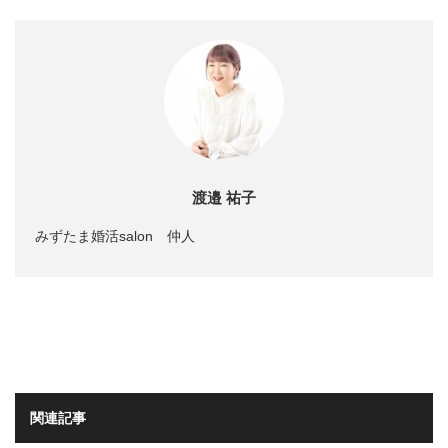
渡邉 祐子
みずたま婚活salon 仲人
関連記事