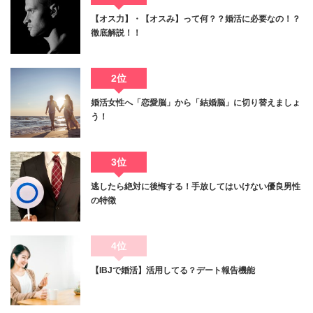
【オス力】・【オスみ】って何？？婚活に必要なの！？
徹底解説！！
2位
婚活女性へ「恋愛脳」から「結婚脳」に切り替えましょ
う！
3位
逃したら絶対に後悔する！手放してはいけない優良男性
の特徴
4位
【IBJで婚活】活用してる？デート報告機能