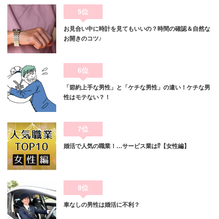
5位
お見合い中に時計を見てもいいの？時間の確認＆自然な
お開きのコツ♪
6位
「節約上手な男性」と「ケチな男性」の違い！ケチな男
性はモテない？！
7位
婚活で人気の職業！…サービス業は⁉【女性編】
8位
車なしの男性は婚活に不利？