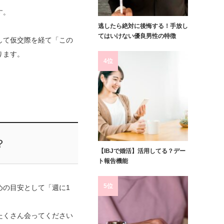
す。
逃したら絶対に後悔する！手放し
てはいけない優良男性の特徴
して仮交際を経て「この
ります。
4位
？
【IBJで婚活】活用してる？デー
ト報告機能
5位
めの目安として「週に1
たくさん会ってください