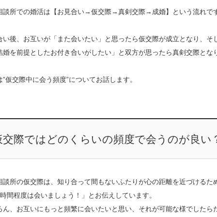
相談所での婚活は【お見合い→仮交際→真剣交際→成婚】という流れで
合い後、お互いが「また会いたい」と思ったら仮交際が成立となり、そ
結婚を前提としたお付き合いがしたい」と双方が思ったら真剣交際とな
は”仮交際中に会う頻度”についてお話します。
仮交際ではどのくらいの頻度で会うのが良い
相談所の仮交際は、知り合って間もないふたりが心の距離を近づけるた
2時間程度は会いましょう！」とお伝えしています。
ろん、お互いにもっと頻繁に会いたいと思い、それが可能な様でしたら