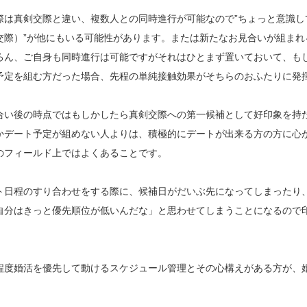
際は真剣交際と違い、複数人との同時進行が可能なので”ちょっと意識し
交際）”が他にもいる可能性があります。または新たなお見合いが組まれ
ろん、ご自身も同時進行は可能ですがそれはひとまず置いておいて、も
予定を組む方だった場合、先程の単純接触効果がそちらのおふたりに発
合い後の時点ではもしかしたら真剣交際への第一候補として好印象を持
かデート予定が組めない人よりは、積極的にデートが出来る方の方に心
のフィールド上ではよくあることです。
ト日程のすり合わせをする際に、候補日がだいぶ先になってしまったり
自分はきっと優先順位が低いんだな」と思わせてしまうことになるので
。
程度婚活を優先して動けるスケジュール管理とその心構えがある方が、