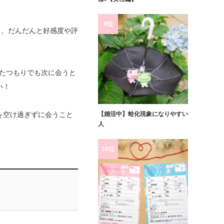
9位
て、だんだんと好感度や評
。
ったつもりでも次に会うと
い！
【婚活中】蛙化現象になりやすい
を空け過ぎずに会うこと
人
10位