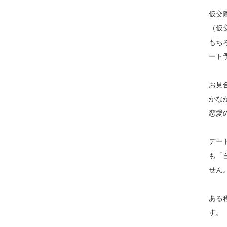
仮交
（仮
もち
ート
お見
かな
恋愛
デー
も「
せん
ある
す。