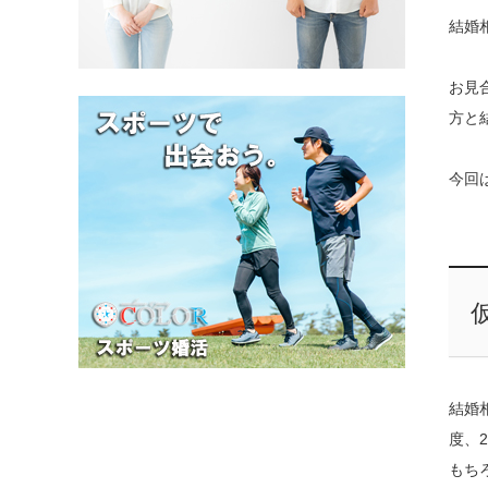
結婚
お見
方と
今回
結婚
度、
もち