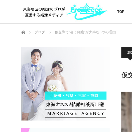
TOP
ホーム
ブログ
仮交際で”会う頻度”が大事な3つの理由
202
仮