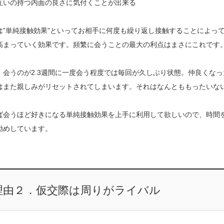
互いの持つ内面の良さに気付くことが出来る
は”単純接触効果”といってお相手に何度も繰り返し接触することによっ
高まっていく効果です。頻繁に会うことの最大の利点はまさにこれです
、会うのが2.3週間に一度会う程度では毎回が久しぶり状態。仲良くな
はまた親しみがリセットされてしまいます。それはなんとももったいな
ば会うほど好きになる単純接触効果を上手に利用して欲しいので、時間
勧めしています。
理由２．仮交際は周りがライバル