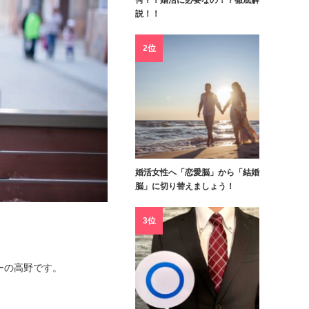
何？？婚活に必要なの！？徹底解
説！！
2位
婚活女性へ「恋愛脳」から「結婚
脳」に切り替えましょう！
3位
バーの高野です。