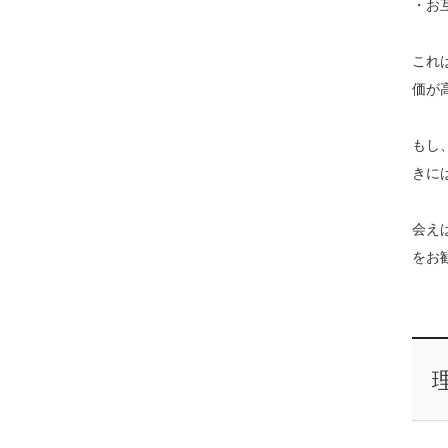
・お
これ
価が
もし
きに
会え
をお