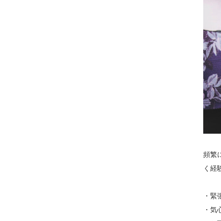
頻繁
く経
・緊
・気