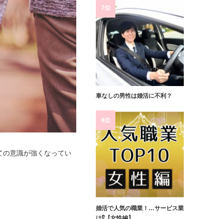
7位
車なしの男性は婚活に不利？
8位
ての意識が強くなってい
婚活で人気の職業！…サービス業
は⁉【女性編】