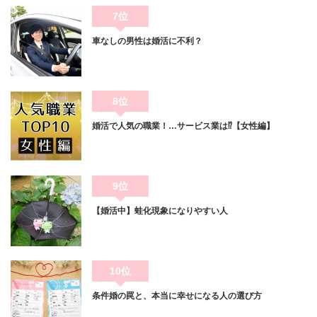
7位
車なしの男性は婚活に不利？
8位
婚活で人気の職業！…サービス業は⁉【女性編】
9位
【婚活中】蛙化現象になりやすい人
10位
条件婚の罠と、本当に幸せになる人の選び方