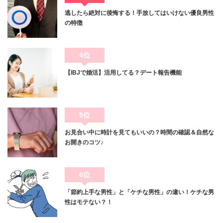
逃したら絶対に後悔する！手放してはいけない優良男性
の特徴
4位
【IBJで婚活】活用してる？デート報告機能
5位
お見合い中に時計を見てもいいの？時間の確認＆自然な
お開きのコツ♪
6位
「節約上手な男性」と「ケチな男性」の違い！ケチな男
性はモテない？！