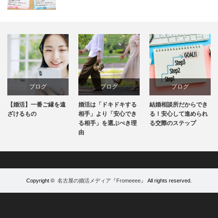
ブログ
ブログ
ブログ
婚活は「ドキドキする
結婚相談所だからでき
お見合いで結婚後の話
相手」より「安心でき
る！安心して進められ
はどこまでしたらいい
る相手」を選ぶべき理
る交際のステップ
のでしょうか？
由
Copyright ©
名古屋の婚活メディア『Fromeeee』
All rights reserved.