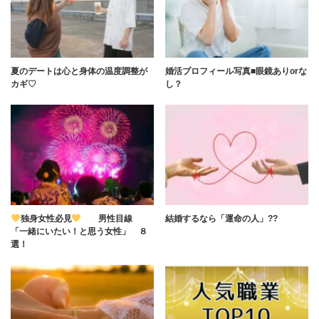
夏のデートは心と身体の温度調整が
婚活プロフィール写真■眼鏡ありorな
カギ♡
し？
独身女性必見
男性目線
結婚するなら「運命の人」??
「一緒にいたい！と思う女性」 ８
選！