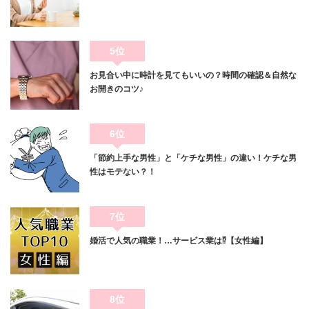
5位
お見合い中に時計を見てもいいの？時間の確認＆自然な
お開きのコツ♪
6位
「節約上手な男性」と「ケチな男性」の違い！ケチな男
性はモテない？！
7位
婚活で人気の職業！…サービス業は⁉【女性編】
8位