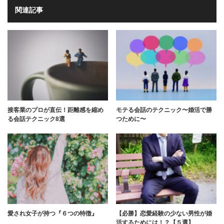
関連記事
接客業のプロが直伝！距離感を縮め
モテる会話のテクニック〜婚活で勝
る会話テクニック8選
つために〜
愛され女子が持つ『６つの特徴』
【必勝】恋愛経験の少ない男性が婚
活するためには！？【５選】