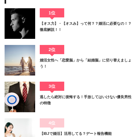
1位
【オス力】・【オスみ】って何？？婚活に必要なの！？
徹底解説！！
2位
婚活女性へ「恋愛脳」から「結婚脳」に切り替えましょ
う！
3位
逃したら絶対に後悔する！手放してはいけない優良男性
の特徴
4位
【IBJで婚活】活用してる？デート報告機能