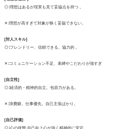
◎∶理想はあるが現実も見て妥協点を持つ 。
✕∶理想が高すぎて対象が狭く妥協できない。
[対人スキル]
◎∶フレンドリー、信頼できる。協力的 。
✕∶コミュニケーション不足、束縛やこだわりが強すぎ
[自立性]
◎∶経済的・精神的自立。包容力がある。
✕∶浪費癖。仕事優先。自己主張ばかり。
[自己評価]
◎∶心の状態 自己向上心が強く精神的に安定。