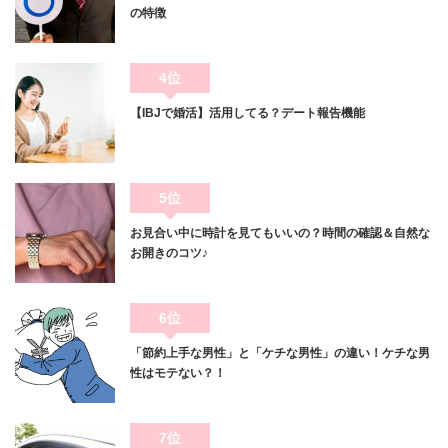
の特徴
4位
【IBJで婚活】活用してる？デート報告機能
5位
お見合い中に時計を見てもいいの？時間の確認＆自然な
お開きのコツ♪
6位
「節約上手な男性」と「ケチな男性」の違い！ケチな男
性はモテない？！
7位