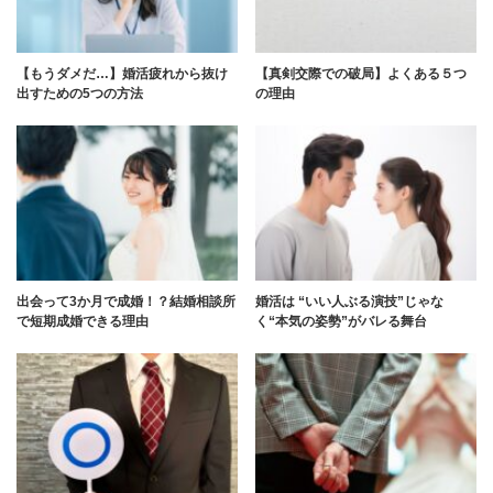
【もうダメだ…】婚活疲れから抜け
【真剣交際での破局】よくある５つ
出すための5つの方法
の理由
出会って3か月で成婚！？結婚相談所
婚活は “いい人ぶる演技”じゃな
で短期成婚できる理由
く“本気の姿勢”がバレる舞台