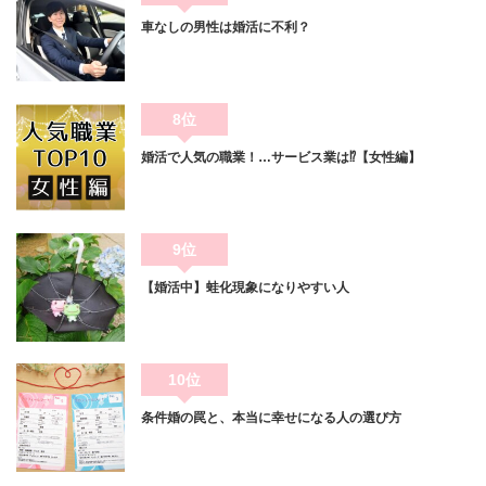
車なしの男性は婚活に不利？
8位
婚活で人気の職業！…サービス業は⁉【女性編】
9位
【婚活中】蛙化現象になりやすい人
10位
条件婚の罠と、本当に幸せになる人の選び方