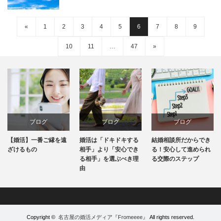
«
1
2
3
4
5
6
7
8
9
10
11
…
47
»
ブログ
ブログ
ブログ
【婚活】一番ご縁を遠
婚活は「ドキドキする
結婚相談所だからでき
ざけるもの
相手」より「安心でき
る！安心して進められ
る相手」を選ぶべき理
る交際のステップ
由
Copyright ©
名古屋の婚活メディア『Fromeeee』
All rights reserved.