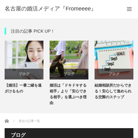
名古屋の婚活メディア『Fromeeee』
注目の記事 PICK UP！
ブログ
ブログ
ブログ
【婚活】一番ご縁を遠
婚活は「ドキドキする
結婚相談所だからでき
ざけるもの
相手」より「安心でき
る！安心して進められ
る相手」を選ぶべき理
る交際のステップ
由
ホーム
過去の記事一覧
ブログ